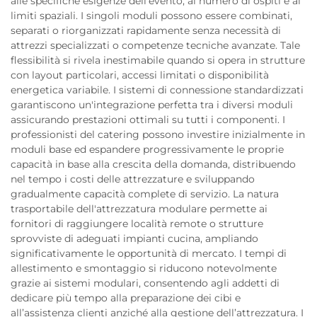
alle specifiche esigenze dell'evento, al numero di ospiti e ai
limiti spaziali. I singoli moduli possono essere combinati,
separati o riorganizzati rapidamente senza necessità di
attrezzi specializzati o competenze tecniche avanzate. Tale
flessibilità si rivela inestimabile quando si opera in strutture
con layout particolari, accessi limitati o disponibilità
energetica variabile. I sistemi di connessione standardizzati
garantiscono un'integrazione perfetta tra i diversi moduli
assicurando prestazioni ottimali su tutti i componenti. I
professionisti del catering possono investire inizialmente in
moduli base ed espandere progressivamente le proprie
capacità in base alla crescita della domanda, distribuendo
nel tempo i costi delle attrezzature e sviluppando
gradualmente capacità complete di servizio. La natura
trasportabile dell'attrezzatura modulare permette ai
fornitori di raggiungere località remote o strutture
sprovviste di adeguati impianti cucina, ampliando
significativamente le opportunità di mercato. I tempi di
allestimento e smontaggio si riducono notevolmente
grazie ai sistemi modulari, consentendo agli addetti di
dedicare più tempo alla preparazione dei cibi e
all’assistenza clienti anziché alla gestione dell’attrezzatura. I