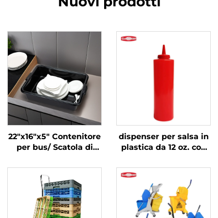
Nuovi prodotti
22"x16"x5" Contenitore
dispenser per salsa in
per bus/ Scatola di
plastica da 12 oz. con
stoccaggio,
bocca stretta,
Polipropilene, Nero
polietilene, rosso