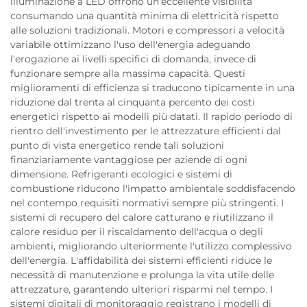
illuminazione a LED offrono un'eccellente visibilità
consumando una quantità minima di elettricità rispetto
alle soluzioni tradizionali. Motori e compressori a velocità
variabile ottimizzano l'uso dell'energia adeguando
l'erogazione ai livelli specifici di domanda, invece di
funzionare sempre alla massima capacità. Questi
miglioramenti di efficienza si traducono tipicamente in una
riduzione dal trenta al cinquanta percento dei costi
energetici rispetto ai modelli più datati. Il rapido periodo di
rientro dell'investimento per le attrezzature efficienti dal
punto di vista energetico rende tali soluzioni
finanziariamente vantaggiose per aziende di ogni
dimensione. Refrigeranti ecologici e sistemi di
combustione riducono l'impatto ambientale soddisfacendo
nel contempo requisiti normativi sempre più stringenti. I
sistemi di recupero del calore catturano e riutilizzano il
calore residuo per il riscaldamento dell'acqua o degli
ambienti, migliorando ulteriormente l'utilizzo complessivo
dell'energia. L'affidabilità dei sistemi efficienti riduce le
necessità di manutenzione e prolunga la vita utile delle
attrezzature, garantendo ulteriori risparmi nel tempo. I
sistemi digitali di monitoraggio registrano i modelli di