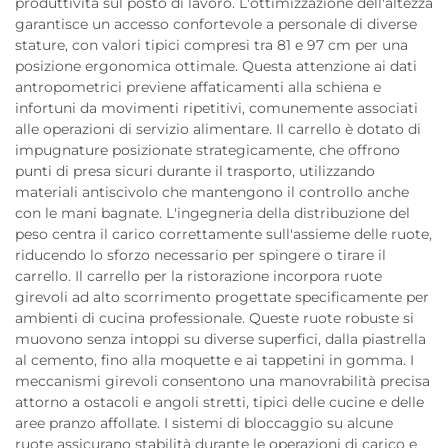
produttività sul posto di lavoro. L'ottimizzazione dell'altezza
garantisce un accesso confortevole a personale di diverse
stature, con valori tipici compresi tra 81 e 97 cm per una
posizione ergonomica ottimale. Questa attenzione ai dati
antropometrici previene affaticamenti alla schiena e
infortuni da movimenti ripetitivi, comunemente associati
alle operazioni di servizio alimentare. Il carrello è dotato di
impugnature posizionate strategicamente, che offrono
punti di presa sicuri durante il trasporto, utilizzando
materiali antiscivolo che mantengono il controllo anche
con le mani bagnate. L'ingegneria della distribuzione del
peso centra il carico correttamente sull'assieme delle ruote,
riducendo lo sforzo necessario per spingere o tirare il
carrello. Il carrello per la ristorazione incorpora ruote
girevoli ad alto scorrimento progettate specificamente per
ambienti di cucina professionale. Queste ruote robuste si
muovono senza intoppi su diverse superfici, dalla piastrella
al cemento, fino alla moquette e ai tappetini in gomma. I
meccanismi girevoli consentono una manovrabilità precisa
attorno a ostacoli e angoli stretti, tipici delle cucine e delle
aree pranzo affollate. I sistemi di bloccaggio su alcune
ruote assicurano stabilità durante le operazioni di carico e