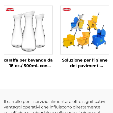
impasto per pizza 18
policarbonato,
3/4" x 12 1/2" x 1 3/4",
trasparente, DR3037
polipropilene, nero
caraffa per bevande da
Soluzione per l'igiene
18 oz./ 500mL con
dei pavimenti
coperchio,
commerciali Carrello
policarbonato,
per pulizie con secchio
trasparente
strizzatore per mocio
Il carrello per il servizio alimentare offre significativi
vantaggi operativi che influiscono direttamente
sull'efficienza aziendale e sulla soddisfazione del