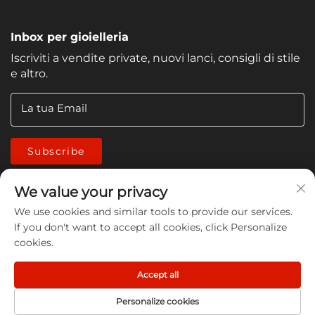
Inbox per gioielleria
Iscriviti a vendite private, nuovi lanci, consigli di stile
e altro.
La tua Email
Subscribe
We value your privacy
We use cookies and similar tools to provide our services.
If you don't want to accept all cookies, click Personalize
cookies.
Copyright © 2026 China Jiangmen Guanwen cleaning
products Co., LTD. All rights reserved -
Informativa sulla
Accept all
privacy
Personalize cookies