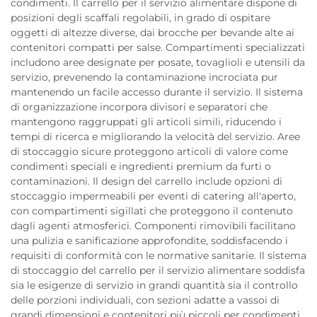
condimenti. Il carrello per il servizio alimentare dispone di
posizioni degli scaffali regolabili, in grado di ospitare
oggetti di altezze diverse, dai brocche per bevande alte ai
contenitori compatti per salse. Compartimenti specializzati
includono aree designate per posate, tovaglioli e utensili da
servizio, prevenendo la contaminazione incrociata pur
mantenendo un facile accesso durante il servizio. Il sistema
di organizzazione incorpora divisori e separatori che
mantengono raggruppati gli articoli simili, riducendo i
tempi di ricerca e migliorando la velocità del servizio. Aree
di stoccaggio sicure proteggono articoli di valore come
condimenti speciali e ingredienti premium da furti o
contaminazioni. Il design del carrello include opzioni di
stoccaggio impermeabili per eventi di catering all'aperto,
con compartimenti sigillati che proteggono il contenuto
dagli agenti atmosferici. Componenti rimovibili facilitano
una pulizia e sanificazione approfondite, soddisfacendo i
requisiti di conformità con le normative sanitarie. Il sistema
di stoccaggio del carrello per il servizio alimentare soddisfa
sia le esigenze di servizio in grandi quantità sia il controllo
delle porzioni individuali, con sezioni adatte a vassoi di
grandi dimensioni e contenitori più piccoli per condimenti