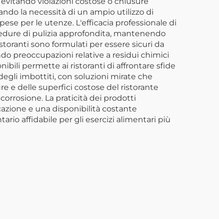
d evitando violazioni costose o chiusure
ando la necessità di un ampio utilizzo di
ese per le utenze. L'efficacia professionale di
procedure di pulizia approfondita, mantenendo
ristoranti sono formulati per essere sicuri da
do preoccupazioni relative a residui chimici
nibili permette ai ristoranti di affrontare sfide
a degli imbottiti, con soluzioni mirate che
re e delle superfici costose del ristorante
orrosione. La praticità dei prodotti
licazione e una disponibilità costante
ario affidabile per gli esercizi alimentari più