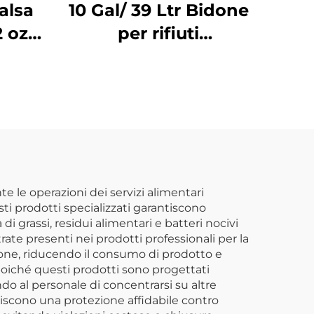
alsa
10 Gal/ 39 Ltr Bidone
2 oz.
per rifiuti
tta,
rettangolare in
sso
plastica,
polipropilene, nero,
JA3036
te le operazioni dei servizi alimentari
sti prodotti specializzati garantiscono
i grassi, residui alimentari e batteri nocivi
ate presenti nei prodotti professionali per la
zione, riducendo il consumo di prodotto e
 poiché questi prodotti sono progettati
 al personale di concentrarsi su altre
rniscono una protezione affidabile contro