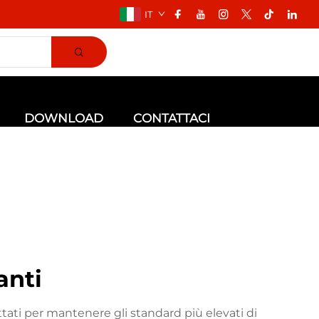
IT
DOWNLOAD
CONTATTACI
anti
ttati per mantenere gli standard più elevati di