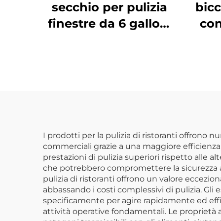
secchio per pulizia
bicc
finestre da 6 galloni
con
con setaccio,
once
polipropilene, giallo,
JA3008YE
I prodotti per la pulizia di ristoranti offrono
commerciali grazie a una maggiore efficienza, 
prestazioni di pulizia superiori rispetto alle 
che potrebbero compromettere la sicurezza ali
pulizia di ristoranti offrono un valore eccez
abbassando i costi complessivi di pulizia. Gli
specificamente per agire rapidamente ed effi
attività operative fondamentali. Le proprietà a