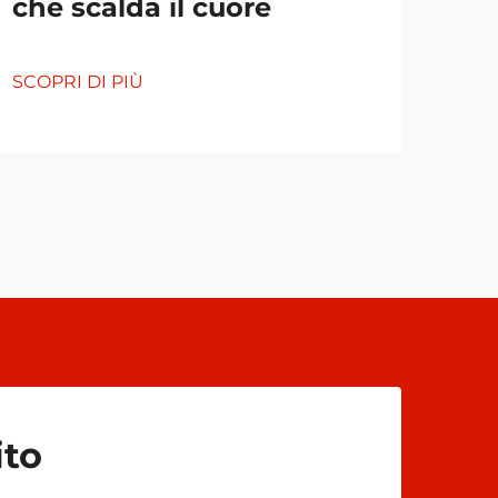
che scalda il cuore
SCOP
SCOPRI DI PIÙ
ito