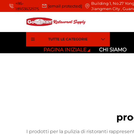
+86-
Building 1, No.27 Yong
[email protected]
18933632575
Jiangmen City , Guan
TUTTE LE CATEGORIE
PAGINA INIZIALE
CHI SIAMO
pro
I prodotti per la pulizia di ristoranti rappre