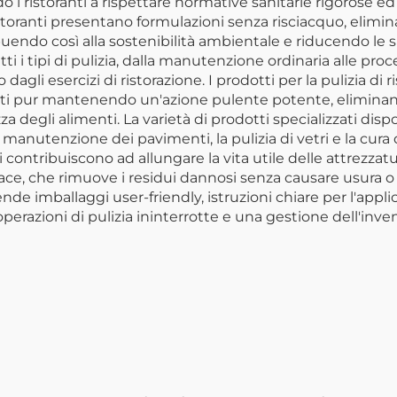
do i ristoranti a rispettare normative sanitarie rigorose e
istoranti presentano formulazioni senza risciacquo, elimin
uendo così alla sostenibilità ambientale e riducendo le sp
tutti i tipi di pulizia, dalla manutenzione ordinaria alle 
dagli esercizi di ristorazione. I prodotti per la pulizia di 
enti pur mantenendo un'azione pulente potente, eliminan
a degli alimenti. La varietà di prodotti specializzati dispo
 la manutenzione dei pavimenti, la pulizia di vetri e la cur
i contribuiscono ad allungare la vita utile delle attrezzatu
ce, che rimuove i residui dannosi senza causare usura o c
rende imballaggi user-friendly, istruzioni chiare per l'app
erazioni di pulizia ininterrotte e una gestione dell'invent