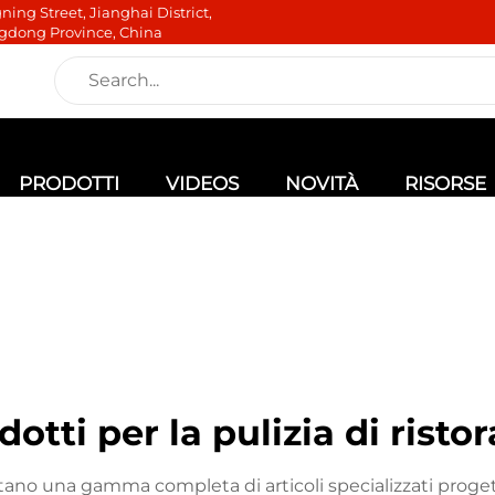
ning Street, Jianghai District,
gdong Province, China
PRODOTTI
VIDEOS
NOVITÀ
RISORSE
dotti per la pulizia di ristor
sentano una gamma completa di articoli specializzati proge