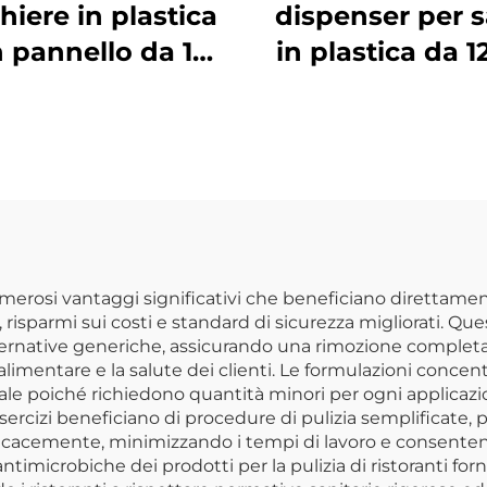
hiere in plastica
dispenser per s
 pannello da 12
in plastica da 1
, policarbonato,
con bocca stre
trasparente,
polietilene, ro
DR3014CL
 numerosi vantaggi significativi che beneficiano direttamen
risparmi sui costi e standard di sicurezza migliorati. Que
alternative generiche, assicurando una rimozione completa d
mentare e la salute dei clienti. Le formulazioni concentr
ionale poiché richiedono quantità minori per ogni applica
 esercizi beneficiano di procedure di pulizia semplificate,
cacemente, minimizzando i tempi di lavoro e consentendo
ntimicrobiche dei prodotti per la pulizia di ristoranti fo