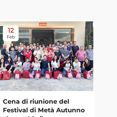
12
1
Feb
Fe
Cena di riunione del
Mig
Festival di Metà Autunno