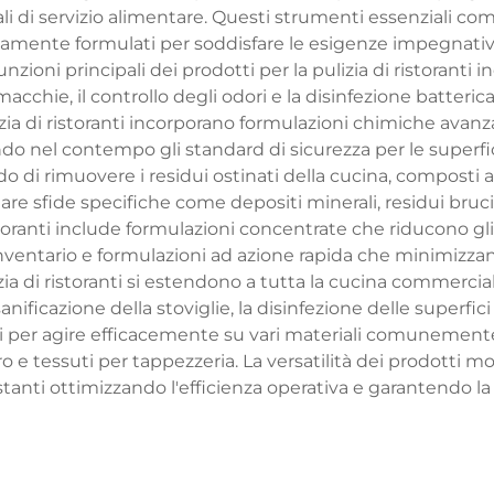
li di servizio alimentare. Questi strumenti essenziali c
ficamente formulati per soddisfare le esigenze impegnative
unzioni principali dei prodotti per la pulizia di ristoranti i
acchie, il controllo degli odori e la disinfezione batterica 
izia di ristoranti incorporano formulazioni chimiche avanz
 nel contempo gli standard di sicurezza per le superfici
o di rimuovere i residui ostinati della cucina, composti 
re sfide specifiche come depositi minerali, residui bruciat
istoranti include formulazioni concentrate che riducono gli
'inventario e formulazioni ad azione rapida che minimizza
lizia di ristoranti si estendono a tutta la cucina commerc
 sanificazione della stoviglie, la disinfezione delle superf
i per agire efficacemente su vari materiali comunemente p
tro e tessuti per tappezzeria. La versatilità dei prodotti mo
tanti ottimizzando l'efficienza operativa e garantendo la 