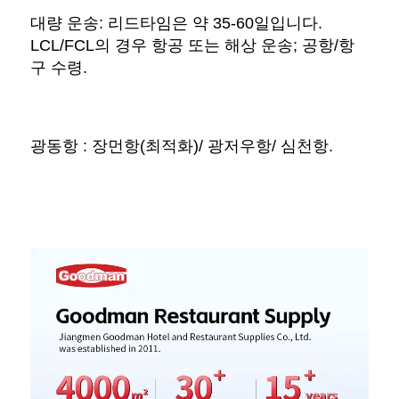
대량 운송: 리드타임은 약 35-60일입니다. 
LCL/FCL의 경우 항공 또는 해상 운송; 공항/항
구 수령. 
광동항 : 장먼항(최적화)/ 광저우항/ 심천항. 