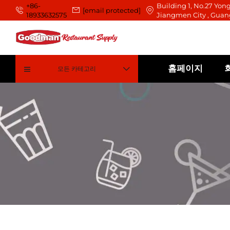
+86-
Building 1, No.27 Yong
[email protected]
18933632575
Jiangmen City , Guan
홈페이지
모든 카테고리