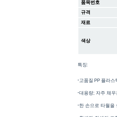
품목번호
규격
재료
색상
특징:
·
고품질 PP 플라스
·
대용량; 자주 채
·
한 손으로 타월을 