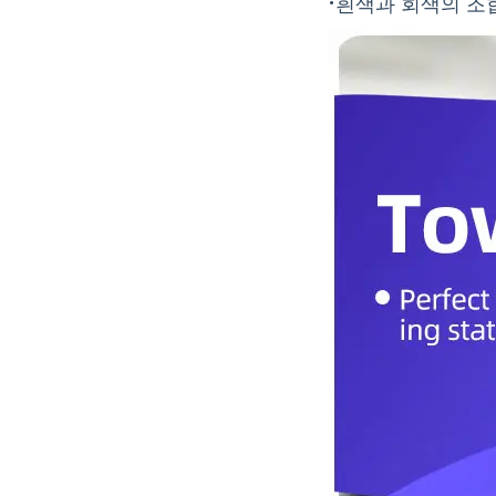
·
흰색과 회색의 조