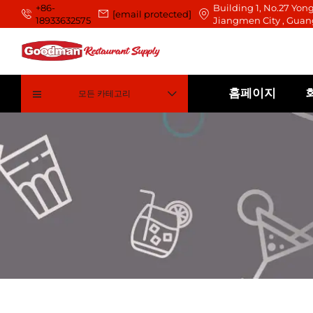
+86-
Building 1, No.27 Yong
[email protected]
18933632575
Jiangmen City , Guan
홈페이지
모든 카테고리