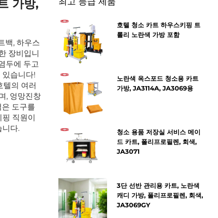
최고 등급 제품
트 가방,
호텔 청소 카트 하우스키핑 트
롤리 노란색 가방 포함
트백, 하우스
한 장비입니
 염두에 두고
 있습니다!
노란색 옥스포드 청소용 카트
호텔의 여러
가방, JA3114A, JA3069용
며, 엉망진창
백은 도구를
키핑 직원이
습니다.
청소 용품 저장실 서비스 메이
드 카트, 폴리프로필렌, 회색,
JA3071
3단 선반 관리용 카트, 노란색
캐디 가방, 폴리프로필렌, 회색,
JA3069GY