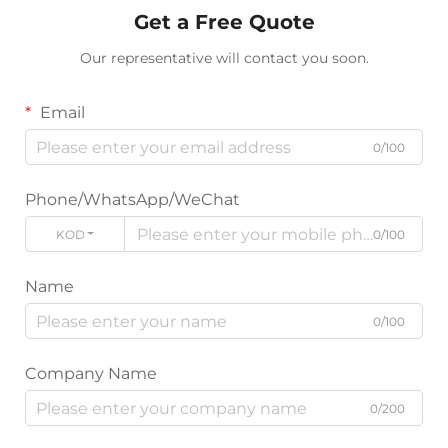
Get a Free Quote
Our representative will contact you soon.
Email
0/100
Phone/WhatsApp/WeChat
KOD
0/100
Name
0/100
Company Name
0/200