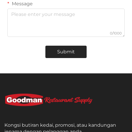
Message
0/1000
Submit
Kongsi butiran kedai, promosi, atau kandungan
jenama dengan pelanggan anda