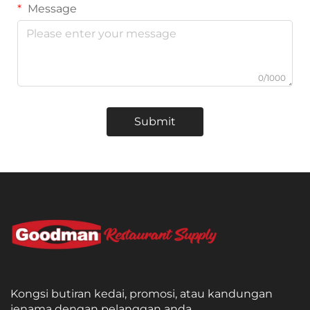
Message
0/1000
Submit
Kongsi butiran kedai, promosi, atau kandungan
jenama dengan pelanggan anda