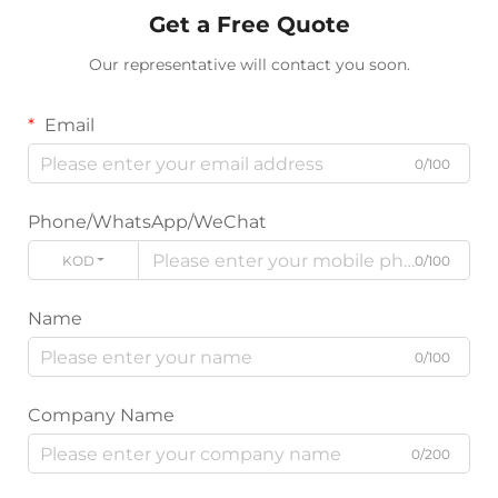
Get a Free Quote
Our representative will contact you soon.
Email
0/100
Phone/WhatsApp/WeChat
KOD
0/100
Name
0/100
Company Name
0/200