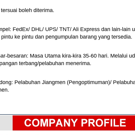
ersuai boleh diterima. 
el: FedEx/ DHL/ UPS/ TNT/ Ali Express dan lain-lain u
 pintu ke pintu dan pengumpulan barang yang tersedia. 
r-besaran: Masa Utama kira-kira 35-60 hari. Melalui uda
apangan terbang/pelabuhan menerima. 
ong: Pelabuhan Jiangmen (Pengoptimuman)/ Pelabuha
en. 