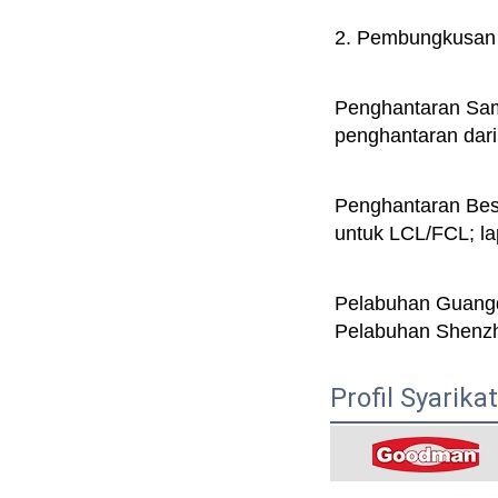
2. Pembungkusan t
Penghantaran Samp
penghantaran dari
Penghantaran Besa
untuk LCL/FCL; l
Pelabuhan Guangd
Pelabuhan Shenzh
Profil Syarikat