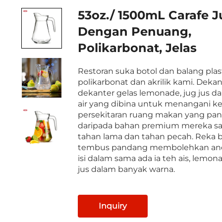
53oz./ 1500mL Carafe J
Dengan Penuang,
Polikarbonat, Jelas
Restoran suka botol dan balang plas
polikarbonat dan akrilik kami. Dekant
dekanter gelas lemonade, jug jus d
air yang dibina untuk menangani k
persekitaran ruang makan yang pant
daripada bahan premium mereka s
tahan lama dan tahan pecah. Reka 
tembus pandang membolehkan and
isi dalam sama ada ia teh ais, lemon
jus dalam banyak warna.
Inquiry