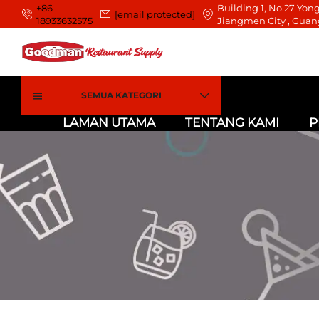
+86-
Building 1, No.27 Yong
[email protected]
18933632575
Jiangmen City , Guan
SEMUA KATEGORI
LAMAN UTAMA
TENTANG KAMI
P