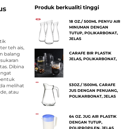
Produk berkualiti tinggi
us
18 OZ./ 500ML PENYU AIR
MINUMAN DENGAN
TUTUP, POLIKARBONAT,
JELAS
tik
er teh ais,
CARAFE BIR PLASTIK
an balang
JELAS, POLIKARBONAT,
esukaran
as. Dibina
angat
bentuk
53OZ./ 1500ML CARAFE
a melihat
JUS DENGAN PENUANG,
ade, atau
POLIKARBONAT, JELAS
64 OZ. JUG AIR PLASTIK
DENGAN TUTUP,
POLIPROPILEN, JELAS