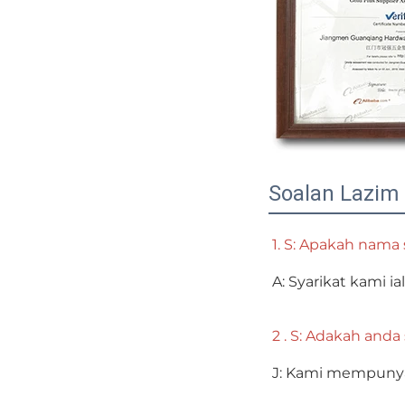
Soalan Lazim
1. S: Apakah nama 
A: Syarikat kami i
2 . S: Adakah anda
J: Kami mempunyai