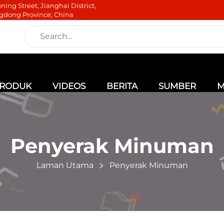
ning Street, Jianghai District,
gdong Province, China
RODUK
VIDEOS
BERITA
SUMBER
M
Penyerak Minuman
Laman Utama
Penyerak Minuman