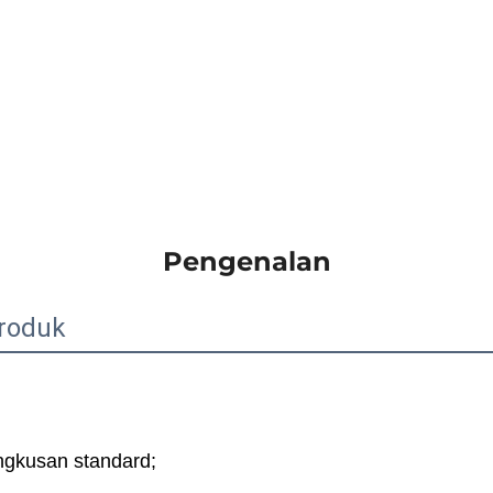
Pengenalan
roduk
gkusan standard; 