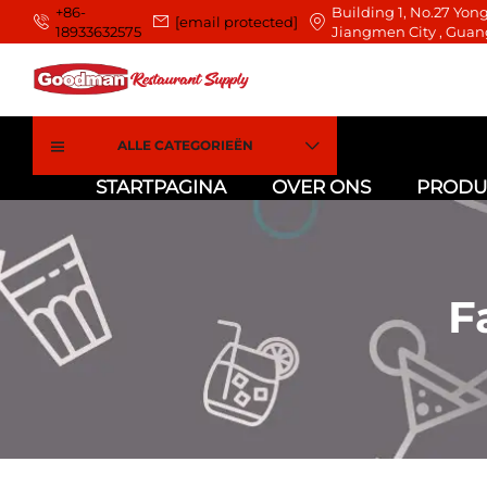
+86-
Building 1, No.27 Yong
[email protected]
18933632575
Jiangmen City , Guan
ALLE CATEGORIEËN
STARTPAGINA
OVER ONS
PRODU
F