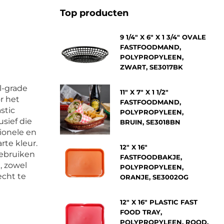
Top producten
9 1/4" X 6" X 1 3/4" OVALE
FASTFOODMAND,
POLYPROPYLEEN,
ZWART, SE3017BK
l-grade
11" X 7" X 1 1/2"
r het
FASTFOODMAND,
stic
POLYPROPYLEEN,
sief die
BRUIN, SE3018BN
sionele en
rte kleur.
12" X 16"
gebruiken
FASTFOODBAKJE,
, zowel
POLYPROPYLEEN,
echt te
ORANJE, SE3002OG
12" X 16" PLASTIC FAST
FOOD TRAY,
POLYPROPYLEEN, ROOD,