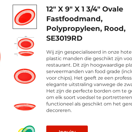
12" X 9" X 1 3/4" Ovale
Fastfoodmand,
Polypropyleen, Rood,
SE3019RD
Wij zijn gespecialiseerd in onze hote
plastic manden die geschikt zijn voo
restaurant. Dit zijn hoogwaardige pla
serveermanden van food grade (inclu
voor chips). Het geeft ze een profes
elegante uitstraling vanwege de zwa
Het zijn de perfecte borden om te 
om elk soort voedsel te portretteren
functioneel als geschikt om het ger
decoreren.