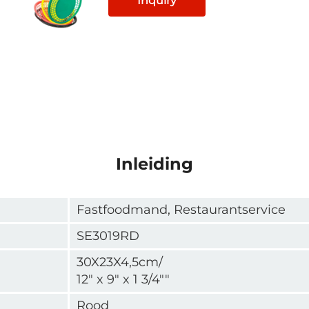
Inquiry
Inleiding
Fastfoodmand, Restaurantservice
SE3019RD
30X23X4,5cm/
12" x 9" x 1 3/4""
Rood