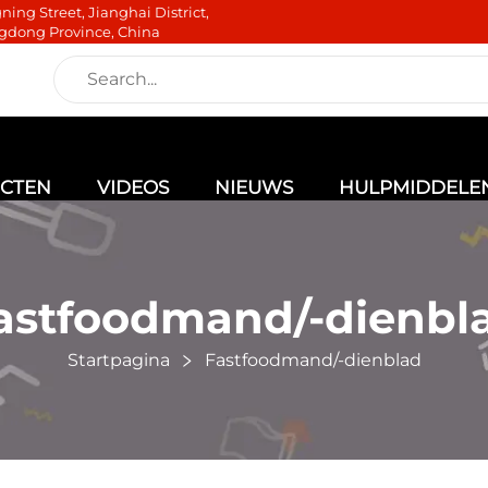
ning Street, Jianghai District,
gdong Province, China
CTEN
VIDEOS
NIEUWS
HULPMIDDELE
astfoodmand/-dienbl
Startpagina
Fastfoodmand/-dienblad