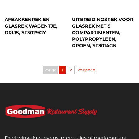
AFBAKKENREK EN
UITBREIDINGSREK VOOR
GLASREK WAGENTJE,
GLASREK MET 9
GRIJS, ST3029GY
COMPARTIMENTEN,
POLYPROPYLEEN,
GROEN, ST3014GN
Vorige
1
2
Volgende
Deel winkelgegevens, promoties of merkcontent