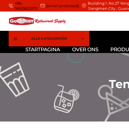
+86-
Building 1, No.27 Yong
[email protected]
18933632575
Jiangmen City , Guan
ALLE CATEGORIEËN
STARTPAGINA
OVER ONS
PRODU
Te