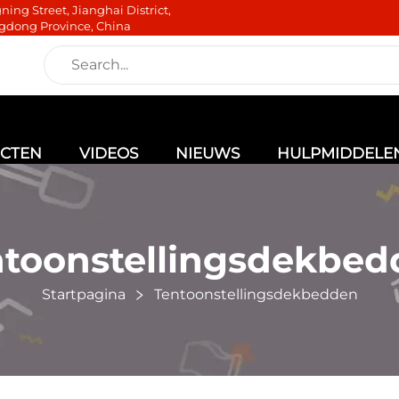
ning Street, Jianghai District,
gdong Province, China
CTEN
VIDEOS
NIEUWS
HULPMIDDELE
ntoonstellingsdekbed
Startpagina
Tentoonstellingsdekbedden