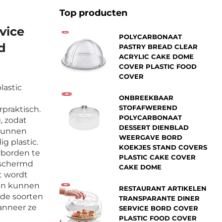
Top producten
vice
POLYCARBONAAT
d
PASTRY BREAD CLEAR
ACRYLIC CAKE DOME
COVER PLASTIC FOOD
COVER
lastic
ONBREEKBAAR
STOFAFWEREND
praktisch.
POLYCARBONAAT
, zodat
DESSERT DIENBLAD
 kunnen
WEERGAVE BORD
g plastic.
KOEKJES STAND COVERS
rborden te
PLASTIC CAKE COVER
eschermd
CAKE DOME
t wordt
zen kunnen
RESTAURANT ARTIKELEN
nde soorten
TRANSPARANTE DINER
anneer ze
SERVICE BORD COVER
PLASTIC FOOD COVER