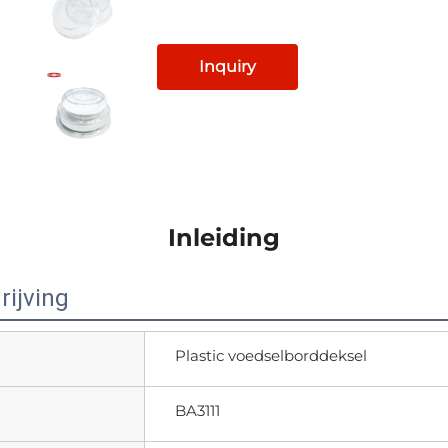
Inquiry
Inleiding
ijving
Plastic voedselborddeksel
BA3111