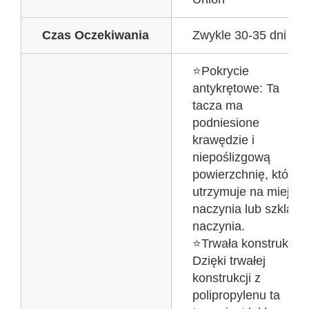
Czas Oczekiwania
Zwykle 30-35 dni
⭐Pokrycie
antykrętowe: Ta
tacza ma
podniesione
krawędzie i
niepoślizgową
powierzchnię, która
utrzymuje na miejscu
naczynia lub szklane
naczynia.
⭐Trwała konstrukcja:
Dzięki trwałej
konstrukcji z
polipropylenu ta