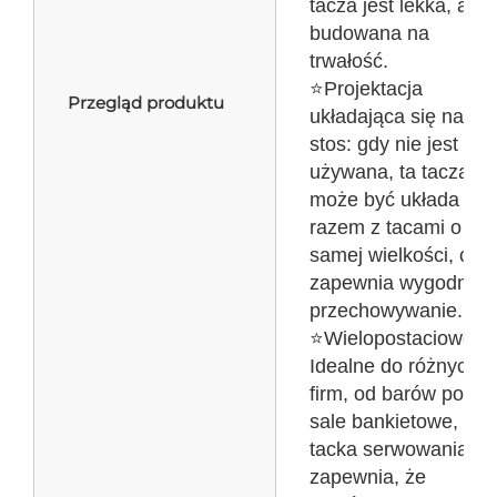
tacza jest lekka, ale
budowana na
trwałość.
⭐Projektacja
Przegląd produktu
układająca się na
stos: gdy nie jest
używana, ta tacza
może być układa się
razem z tacami o tej
samej wielkości, co
zapewnia wygodne
przechowywanie.
⭐Wielopostaciowe:
Idealne do różnych
firm, od barów po
sale bankietowe, ta
tacka serwowania
zapewnia, że