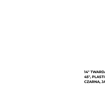
14" TWARD
45", PLAST
CZARNA, J