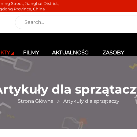
ning Street, Jianghai District,
gdong Province, China
KTY
FILMY
AKTUALNOŚCI
ZASOBY
rtykuły dla sprzątac
Strona Główna
Artykuły dla sprzątaczy