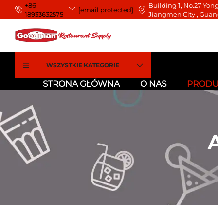
+86-
Building 1, No.27 Yong
[email protected]
18933632575
Jiangmen City , Guan
WSZYSTKIE KATEGORIE
STRONA GŁÓWNA
O NAS
PRODU
A