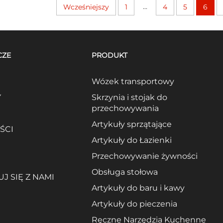
...
Wcześniejszy
1
4
5
6
CZE
PRODUKT
Wózek transportowy
Y
Skrzynia i stojak do
przechowywania
Artykuły sprzątające
ŚCI
Artykuły do Łazienki
Przechowywanie żywności
Obsługa stołowa
J SIĘ Z NAMI
Artykuły do baru i kawy
Artykuły do pieczenia
Ręczne Narzędzia Kuchenne