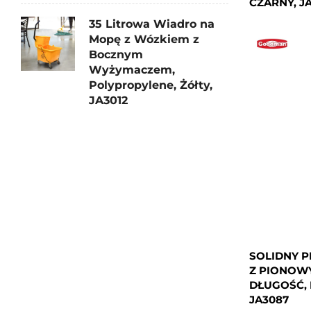
CZARNY, JA
35 Litrowa Wiadro na
Mopę z Wózkiem z
Bocznym
Wyżymaczem,
Polypropylene, Żółty,
JA3012
SOLIDNY 
Z PIONOW
DŁUGOŚĆ, 
JA3087