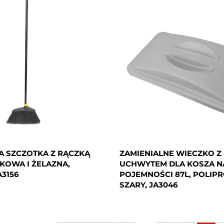
A SZCZOTKA Z RĄCZKĄ
ZAMIENIALNE WIECZKO Z
IKOWA I ŻELAZNA,
UCHWYTEM DLA KOSZA NA
A3156
POJEMNOŚCI 87L, POLIP
SZARY, JA3046