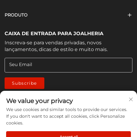
PRODUTO
CAIXA DE ENTRADA PARA JOALHERIA
Inscreva-se para vendas privadas, novos
lançamentos, dicas de estilo e muito mais.
Seu Email
Subscribe
We value your privacy
We use cookies and similar tools to provide our services.
If you don't want to accept all cookies, click Personalize
cookies.
Copyright © 2026 China Jiangmen Guanwen cleaning
products Co., LTD. All rights reserved -
Política de
Accept all