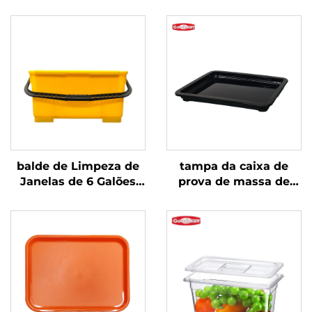
balde de Limpeza de
tampa da caixa de
Janelas de 6 Galões
prova de massa de
com Peneira,
pizza 18 3/4" x 12 1/2" x
Polipropileno,
1 3/4", polipropileno,
Amarelo, JA3008YE
preto