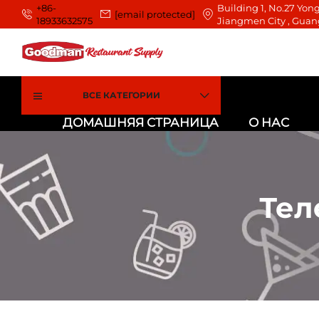
+86-
Building 1, No.27 Yong
[email protected]
18933632575
Jiangmen City , Guan
ВСЕ КАТЕГОРИИ
ДОМАШНЯЯ СТРАНИЦА
О НАС
Тел