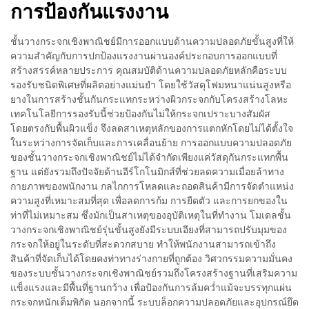
การป้องกันแรงงาน
ชั้นวางกระจกเชิงพาณิชย์มีการออกแบบด้านความปลอดภัยขั้นสูงที่ให้
ความสำคัญกับการปกป้องแรงงานผ่านองค์ประกอบการออกแบบที่
สร้างสรรค์หลายประการ คุณสมบัติด้านความปลอดภัยหลักคือระบบ
รองรับชนิดพิเศษที่ผลิตอย่างแม่นยำ โดยใช้วัสดุโฟมหนาแน่นสูงหรือ
ยางในการสร้างชั้นกันกระแทกระหว่างผิวกระจกกับโครงสร้างโลหะ
เทคโนโลยีการรองรับนี้ช่วยป้องกันไม่ให้กระจกเปราะบางสัมผัส
โดยตรงกับพื้นผิวแข็ง จึงลดสาเหตุหลักของการแตกหักโดยไม่ได้ตั้งใจ
ในระหว่างการจัดเก็บและการเคลื่อนย้าย การออกแบบความปลอดภัย
ของชั้นวางกระจกเชิงพาณิชย์ไม่ได้จำกัดเพียงแค่วัสดุกันกระแทกพื้น
ฐาน แต่ยังรวมถึงปัจจัยด้านอีร์โกโนมิกส์ที่ช่วยลดความเมื่อยล้าทาง
กายภาพของพนักงาน กลไกการโหลดและถอดสินค้ามีการจัดตำแหน่ง
ความสูงที่เหมาะสมที่สุด เพื่อลดการก้ม การยืดตัว และการยกของใน
ท่าที่ไม่เหมาะสม ซึ่งมักเป็นสาเหตุของอุบัติเหตุในที่ทำงาน โมเดลชั้น
วางกระจกเชิงพาณิชย์รุ่นขั้นสูงยังมีระบบเอียงที่สามารถปรับมุมของ
กระจกให้อยู่ในระดับที่สะดวกสบาย ทำให้พนักงานสามารถเข้าถึง
สินค้าที่จัดเก็บได้โดยคงท่าทางร่างกายที่ถูกต้อง วิศวกรรมความมั่นคง
ของระบบชั้นวางกระจกเชิงพาณิชย์รวมถึงโครงสร้างฐานที่เสริมความ
แข็งแรงและมีพื้นที่ฐานกว้าง เพื่อป้องกันการล้มคว่ำแม้จะบรรทุกแผ่น
กระจกหนักเต็มพิกัด นอกจากนี้ ระบบล็อกความปลอดภัยและอุปกรณ์ยึด