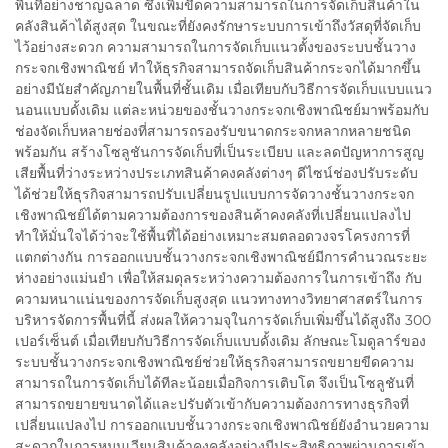
พื้นที่อย่างชาญฉลาด ซึ่งเพิ่มขีดความสามารถในการจัดเก็บสินค้าใน
คลังสินค้าได้สูงสุด ในขณะที่ยังคงรักษาระบบการเข้าถึงวัสดุที่จัดเก็บ
ไว้อย่างสะดวก ความสามารถในการจัดเก็บแนวตั้งของระบบชั้นวาง
กระจกเชิงพาณิชย์ ทำให้ธุรกิจสามารถจัดเก็บสินค้ากระจกได้มากขึ้น
อย่างมีนัยสำคัญภายในพื้นที่ชั้นเดิม เมื่อเทียบกับวิธีการจัดเก็บแบบแนว
นอนแบบดั้งเดิม แต่ละหน่วยของชั้นวางกระจกเชิงพาณิชย์มาพร้อมกับ
ช่องจัดเก็บหลายช่องที่สามารถรองรับขนาดกระจกหลากหลายชนิด
พร้อมกัน สร้างโซลูชันการจัดเก็บที่เป็นระเบียบ และลดปัญหาการสูญ
เสียพื้นที่ว่างระหว่างประเภทสินค้าคงคลังต่างๆ ดีไซน์ช่องปรับระดับ
ได้ช่วยให้ธุรกิจสามารถปรับเปลี่ยนรูปแบบการจัดวางชั้นวางกระจก
เชิงพาณิชย์ได้ตามความต้องการของสินค้าคงคลังที่เปลี่ยนแปลงไป
ทำให้มั่นใจได้ว่าจะใช้พื้นที่ได้อย่างเหมาะสมตลอดวงจรโครงการที่
แตกต่างกัน การออกแบบชั้นวางกระจกเชิงพาณิชย์มีการคำนวณระยะ
ห่างอย่างแม่นยำ เพื่อให้สมดุลระหว่างความต้องการในการเข้าถึง กับ
ความหนาแน่นของการจัดเก็บสูงสุด แนวทางทางวิทยาศาสตร์ในการ
บริหารจัดการพื้นที่นี้ ส่งผลให้ความจุในการจัดเก็บเพิ่มขึ้นได้สูงถึง 300
เปอร์เซ็นต์ เมื่อเทียบกับวิธีการจัดเก็บแบบดั้งเดิม ลักษณะโมดูลาร์ของ
ระบบชั้นวางกระจกเชิงพาณิชย์ช่วยให้ธุรกิจสามารถขยายขีดความ
สามารถในการจัดเก็บได้ทีละน้อยเมื่อกิจการเติบโต จึงเป็นโซลูชันที่
สามารถขยายขนาดได้และปรับตัวเข้ากับความต้องการทางธุรกิจที่
เปลี่ยนแปลงไป การออกแบบชั้นวางกระจกเชิงพาณิชย์ยังอำนวยความ
สะดวกในการหมุนเวียนสินค้าคงคลังอย่างมีประสิทธิภาพผ่านการเข้า