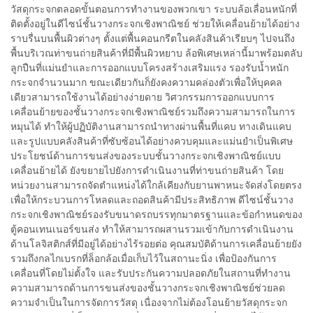
วัสดุกระจกตลอดขั้นตอนการทำงานของพวกเขา ระบบล้อเลื่อนหนักที่
ติดตั้งอยู่ในดีไซน์ชั้นวางกระจกเชิงพาณิชย์ ช่วยให้เคลื่อนย้ายได้อย่าง
ราบรื่นบนพื้นผิวต่างๆ ตั้งแต่พื้นคอนกรีตในคลังสินค้าเรียบๆ ไปจนถึง
พื้นบริเวณท่าขนถ่ายสินค้าที่มีพื้นผิวหยาบ ล้อพิเศษเหล่านี้มาพร้อมตลับ
ลูกปืนที่แม่นยำและการออกแบบโครงสร้างเสริมแรง รองรับน้ำหนัก
กระจกจำนวนมาก ขณะเดียวกันก็ยังคงความคล่องตัวเพื่อให้บุคคล
เดียวสามารถใช้งานได้อย่างง่ายดาย วิศวกรรมการออกแบบการ
เคลื่อนย้ายของชั้นวางกระจกเชิงพาณิชย์รวมถึงความสามารถในการ
หมุนได้ ทำให้ผู้ปฏิบัติงานสามารถนำทางผ่านพื้นที่แคบ ทางเดินแคบ
และรูปแบบคลังสินค้าที่ซับซ้อนได้อย่างควบคุมและแม่นยำเป็นพิเศษ
ประโยชน์ด้านการขนส่งของระบบชั้นวางกระจกเชิงพาณิชย์แบบ
เคลื่อนย้ายได้ ยังขยายไปยังการดำเนินงานที่ท่าขนถ่ายสินค้า โดย
หน่วยงานสามารถจัดตำแหน่งได้ใกล้เคียงกับยานพาหนะจัดส่งโดยตรง
เพื่อให้กระบวนการโหลดและถอดสินค้ามีประสิทธิภาพ ดีไซน์ชั้นวาง
กระจกเชิงพาณิชย์รองรับขนาดรถบรรทุกมาตรฐานและข้อกำหนดของ
ตู้คอนเทนเนอร์ขนส่ง ทำให้สามารถผสานรวมเข้ากับการดำเนินงาน
ด้านโลจิสติกส์ที่มีอยู่ได้อย่างไร้รอยต่อ คุณสมบัติด้านการเคลื่อนย้ายยัง
รวมถึงกลไกเบรกที่ล็อกล้อเมื่อเก็บไว้ในสถานะนิ่ง เพื่อป้องกันการ
เคลื่อนที่โดยไม่ตั้งใจ และรับประกันความปลอดภัยในสถานที่ทำงาน
ความสามารถด้านการขนส่งของชั้นวางกระจกเชิงพาณิชย์ช่วยลด
ความจำเป็นในการจัดการวัสดุ เนื่องจากไม่ต้องโอนย้ายวัสดุกระจก