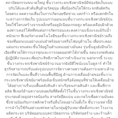
สถาปัตยกรรมขนาดใหญ่ ชั้นวางกระจกเชิงพาณิชย์มีช่องจัดเก็บแบบ
ปรับได้และตัวคั่นที่บุด้วยวัสดุนุ่ม เพื่อป้องกันไม่ให้กระจกสัมผัสกัน
โดยตรง ลดความเสี่ยงในการเกิดรอยขีดข่วน แตกร้าว หรือแตกหักใน
ระหว่างการจัดเก็บ รูปแบบการออกแบบชั้นวางกระจกเชิงพาณิชย์รุ่น
ใหม่ใช้โครงสร้างจากเหล็กหรืออลูมิเนียมเกรดสูง พร้อมเคลือบผิวด้วย
ผงพาวเดอร์โค้ทที่ทนต่อการกัดกร่อนและคงความแข็งแรงแม้รับน้ำ
หนักมาก ฟีเจอร์ทางเทคโนโลยีของชั้นวางกระจกเชิงพาณิชย์รวมถึง
ช่องที่ออกแบบอย่างแม่นยำพร้อมยางหรือโฟมบุด้านใน เพื่อประคอง
แผ่นกระจกแต่ละชิ้นให้อยู่ในตำแหน่งอย่างมั่นคง รุ่นขั้นสูงยังมีกลไก
เอียงที่ช่วยให้การบรรทุกและการถอดออกทำได้ง่ายขึ้น ลดแรงกดทับต่อ
ผู้ปฏิบัติงานและเพิ่มประสิทธิภาพในการดำเนินงาน นอกจากนี้ ระบบ
ชั้นวางกระจกเชิงพาณิชย์จำนวนมากยังมีดีไซน์แบบโมดูลาร์ ทำให้
ธุรกิจสามารถปรับแต่งรูปแบบการจัดวางตามความต้องการเฉพาะด้าน
การจัดเก็บและพื้นที่วางบนพื้นที่มีอยู่ ด้านการเคลื่อนย้ายของชั้นวาง
กระจกเชิงพาณิชย์มาพร้อมล้อเข็นหนักหรือล้อหมุนที่ช่วยให้เคลื่อนย้าย
ได้อย่างราบรื่นบนพื้นคลังสินค้า ท่าเรือขนถ่ายสินค้า และพื้นที่การ
ผลิต ฟีเจอร์ด้านความปลอดภัยที่ติดตั้งไว้ในชั้นวางกระจกเชิงพาณิชย์
ประกอบด้วยอุปสรรคป้องกัน สายรัดยึดแน่น และกลไกเพื่อความมั่นคง
ซึ่งช่วยป้องกันการพลิกคว่ำหรือลื่นไถลอย่างไม่ตั้งใจ ชั้นวางเหล่านี้มี
การนำไปใช้กันอย่างแพร่หลายในกลุ่มผู้รับเหมาติดตั้งกระจก โรงงาน
ผลิตกระจก บริษัทออกแบบสถาปัตยกรรม บริษัทก่อสร้าง และร้านค้า