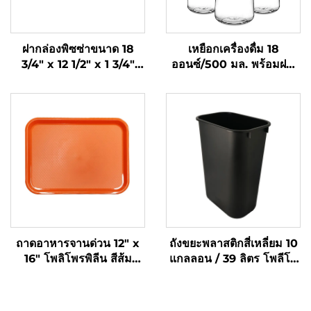
ฝากล่องพิซซ่าขนาด 18
เหยือกเครื่องดื่ม 18
3/4" x 12 1/2" x 1 3/4"
ออนซ์/500 มล. พร้อมฝา,
พลาสติกโพลีโพรพิลีน สีดำ
โพลีคาร์บอเนต, ใส
ถาดอาหารจานด่วน 12" x
ถังขยะพลาสติกสี่เหลี่ยม 10
16" โพลิโพรพิลีน สีส้ม
แกลลอน / 39 ลิตร โพลีโพ
SE3002OG
รพิลีน สีดำ JA3036