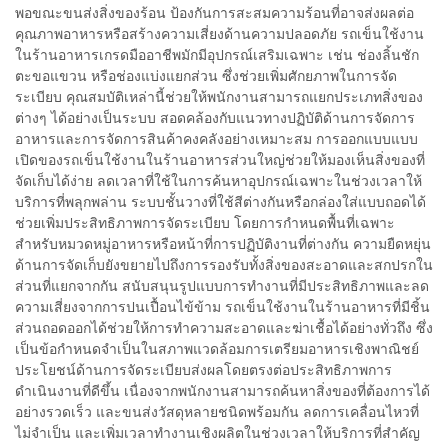
พอขณะขนส่งสิ่งของร้อน ป้องกันการสะสมความร้อนที่อาจส่งผลต่อ
คุณภาพอาหารหรือสร้างความเสี่ยงด้านความปลอดภัย รถเข็นใช้งาน
ในร้านอาหารเกรดมืออาชีพมักมีอุปกรณ์เสริมเฉพาะ เช่น ช่องลิ้นชัก
ตะขอแขวน หรือช่องแบ่งแยกส่วน ซึ่งช่วยเพิ่มศักยภาพในการจัด
ระเบียบ คุณสมบัติเหล่านี้ช่วยให้พนักงานสามารถแยกประเภทสิ่งของ
ต่างๆ ได้อย่างเป็นระบบ สอดคล้องกับแนวทางปฏิบัติด้านการจัดการ
อาหารและการจัดการสินค้าคงคลังอย่างเหมาะสม การออกแบบแบบ
เปิดของรถเข็นใช้งานในร้านอาหารส่วนใหญ่ช่วยให้มองเห็นสิ่งของที่
จัดเก็บได้ง่าย ลดเวลาที่ใช้ในการค้นหาอุปกรณ์เฉพาะในช่วงเวลาให้
บริการที่พลุกพล่าน ระบบชั้นวางที่ใช้สีต่างกันหรือกล่องใส่แบบถอดได้
ช่วยเพิ่มประสิทธิภาพการจัดระเบียบ โดยการกำหนดพื้นที่เฉพาะ
สำหรับหมวดหมู่อาหารหรือหน้าที่การปฏิบัติงานที่ต่างกัน ความยืดหยุ่น
ด้านการจัดเก็บยังขยายไปถึงการรองรับทั้งสิ่งของสะอาดและสกปรกใน
ส่วนที่แยกจากกัน สนับสนุนรูปแบบการทำงานที่มีประสิทธิภาพและลด
ความเสี่ยงจากการปนเปื้อนไข้ข้าม รถเข็นใช้งานในร้านอาหารที่มีชิ้น
ส่วนถอดออกได้ช่วยให้การทำความสะอาดและฆ่าเชื้อได้อย่างทั่วถึง ซึ่ง
เป็นข้อกำหนดจำเป็นในสภาพแวดล้อมการเตรียมอาหารเชิงพาณิชย์
ประโยชน์ด้านการจัดระเบียบส่งผลโดยตรงต่อประสิทธิภาพการ
ดำเนินงานที่ดีขึ้น เนื่องจากพนักงานสามารถค้นหาสิ่งของที่ต้องการได้
อย่างรวดเร็ว และขนส่งวัสดุหลายชนิดพร้อมกัน ลดการเคลื่อนไหวที่
ไม่จำเป็น และเพิ่มเวลาทำงานเชิงผลิตในช่วงเวลาให้บริการที่สำคัญ