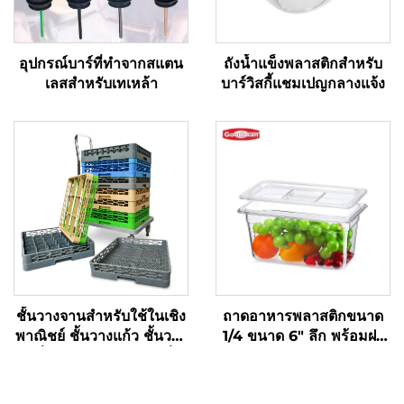
อุปกรณ์บาร์ที่ทำจากสแตน
ถังน้ำแข็งพลาสติกสำหรับ
เลสสำหรับเทเหล้า
บาร์วิสกี้แชมเปญกลางแจ้ง
ชั้นวางจานสำหรับใช้ในเชิง
ถาดอาหารพลาสติกขนาด
พาณิชย์ ชั้นวางแก้ว ชั้นวาง
1/4 ขนาด 6" ลึก พร้อมฝา
เครื่องใช้บนโต๊ะ สีตามสั่ง
ทำจากโพลีคาร์บอเนต สีใส
รุ่น FP3015