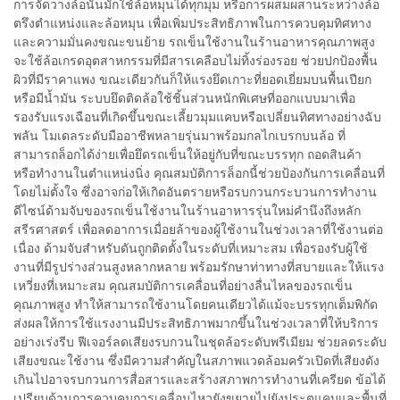
การจัดวางล้อนั้นมักใช้ล้อหมุนได้ทุกมุม หรือการผสมผสานระหว่างล้อ
ตรึงตำแหน่งและล้อหมุน เพื่อเพิ่มประสิทธิภาพในการควบคุมทิศทาง
และความมั่นคงขณะขนย้าย รถเข็นใช้งานในร้านอาหารคุณภาพสูง
จะใช้ล้อเกรดอุตสาหกรรมที่มีสารเคลือบไม่ทิ้งร่องรอย ช่วยปกป้องพื้น
ผิวที่มีราคาแพง ขณะเดียวกันก็ให้แรงยึดเกาะที่ยอดเยี่ยมบนพื้นเปียก
หรือมีน้ำมัน ระบบยึดติดล้อใช้ชิ้นส่วนหนักพิเศษที่ออกแบบมาเพื่อ
รองรับแรงเฉือนที่เกิดขึ้นขณะเลี้ยวมุมแคบหรือเปลี่ยนทิศทางอย่างฉับ
พลัน โมเดลระดับมืออาชีพหลายรุ่นมาพร้อมกลไกเบรกบนล้อ ที่
สามารถล็อกได้ง่ายเพื่อยึดรถเข็นให้อยู่กับที่ขณะบรรทุก ถอดสินค้า
หรือทำงานในตำแหน่งนิ่ง คุณสมบัติการล็อกนี้ช่วยป้องกันการเคลื่อนที่
โดยไม่ตั้งใจ ซึ่งอาจก่อให้เกิดอันตรายหรือรบกวนกระบวนการทำงาน
ดีไซน์ด้ามจับของรถเข็นใช้งานในร้านอาหารรุ่นใหม่คำนึงถึงหลัก
สรีรศาสตร์ เพื่อลดอาการเมื่อยล้าของผู้ใช้งานในช่วงเวลาที่ใช้งานต่อ
เนื่อง ด้ามจับสำหรับดันถูกติดตั้งในระดับที่เหมาะสม เพื่อรองรับผู้ใช้
งานที่มีรูปร่างส่วนสูงหลากหลาย พร้อมรักษาท่าทางที่สบายและให้แรง
เหวี่ยงที่เหมาะสม คุณสมบัติการเคลื่อนที่อย่างลื่นไหลของรถเข็น
คุณภาพสูง ทำให้สามารถใช้งานโดยคนเดียวได้แม้จะบรรทุกเต็มพิกัด
ส่งผลให้การใช้แรงงานมีประสิทธิภาพมากขึ้นในช่วงเวลาที่ให้บริการ
อย่างเร่งรีบ ฟีเจอร์ลดเสียงรบกวนในชุดล้อระดับพรีเมียม ช่วยลดระดับ
เสียงขณะใช้งาน ซึ่งมีความสำคัญในสภาพแวดล้อมครัวเปิดที่เสียงดัง
เกินไปอาจรบกวนการสื่อสารและสร้างสภาพการทำงานที่เครียด ข้อได้
เปรียบด้านการควบคุมการเคลื่อนไหวยังขยายไปยังประตูแคบและพื้นที่