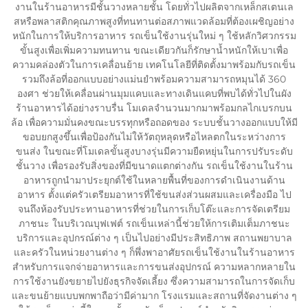
งานในร้านอาหารมีชั้นวางหลายชั้น โดยทั่วไปผลิตจากเหล็กสเตนเล
สหรือพลาสติกคุณภาพสูงที่ทนทานต่อสภาพแวดล้อมที่ต้องเผชิญอย่าง
หนักในการให้บริการอาหาร รถเข็นใช้งานรุ่นใหม่ ๆ ใช้หลักวิศวกรรม
ขั้นสูงเพื่อเพิ่มความทนทาน ขณะเดียวกันก็รักษาน้ำหนักให้เบาเพื่อ
ความคล่องตัวในการเคลื่อนย้าย เทคโนโลยีที่ติดตั้งมาพร้อมกับรถเข็น
รวมถึงล้อที่ออกแบบอย่างแม่นยำพร้อมความสามารถหมุนได้ 360
องศา ช่วยให้เคลื่อนผ่านมุมแคบและทางเดินแคบที่พบได้ทั่วไปในผัง
ร้านอาหารได้อย่างราบรื่น โมเดลจำนวนมากมาพร้อมกลไกเบรกบน
ล้อ เพื่อความมั่นคงขณะบรรทุกหรือถอดของ ระบบชั้นวางออกแบบให้มี
ขอบยกสูงขึ้นเพื่อป้องกันไม่ให้วัตถุหลุดหรือไหลตกในระหว่างการ
ขนส่ง ในขณะที่โมเดลขั้นสูงบางรุ่นมีความยืดหยุ่นในการปรับระดับ
ชั้นวาง เพื่อรองรับสิ่งของที่มีขนาดแตกต่างกัน รถเข็นใช้งานในร้าน
อาหารถูกนำมาประยุกต์ใช้ในหลายพื้นที่ของการดำเนินงานด้าน
อาหาร ตั้งแต่ครัวเตรียมอาหารที่ใช้ขนส่งส่วนผสมและเครื่องมือ ไป
จนถึงห้องรับประทานอาหารที่ช่วยในการเก็บโต๊ะและการจัดเตรียม
ภาชนะ ในบริเวณบุฟเฟต์ รถเข็นเหล่านี้ช่วยให้การเติมเต็มภาชนะ
บริการและอุปกรณ์ต่าง ๆ เป็นไปอย่างมีประสิทธิภาพ สถานพยาบาล
และครัวในหน่วยงานต่าง ๆ ก็พึ่งพาอาศัยรถเข็นใช้งานในร้านอาหาร
สำหรับการแจกจ่ายอาหารและการขนส่งอุปกรณ์ ความหลากหลายใน
การใช้งานยังขยายไปยังธุรกิจจัดเลี้ยง ซึ่งความสามารถในการจัดเก็บ
และขนย้ายแบบพกพาถือว่ามีค่ามาก โรงแรมและสถานที่จัดงานต่าง ๆ