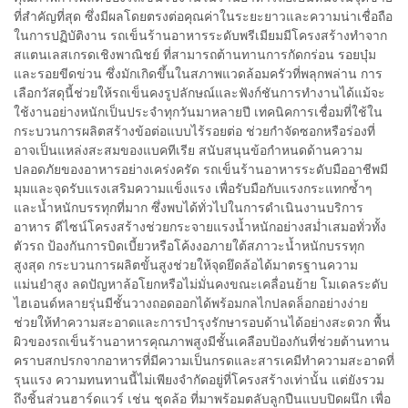
ที่สำคัญที่สุด ซึ่งมีผลโดยตรงต่อคุณค่าในระยะยาวและความน่าเชื่อถือ
ในการปฏิบัติงาน รถเข็นร้านอาหารระดับพรีเมียมมีโครงสร้างทำจาก
สแตนเลสเกรดเชิงพาณิชย์ ที่สามารถต้านทานการกัดกร่อน รอยบุ๋ม
และรอยขีดข่วน ซึ่งมักเกิดขึ้นในสภาพแวดล้อมครัวที่พลุกพล่าน การ
เลือกวัสดุนี้ช่วยให้รถเข็นคงรูปลักษณ์และฟังก์ชันการทำงานได้แม้จะ
ใช้งานอย่างหนักเป็นประจำทุกวันมาหลายปี เทคนิคการเชื่อมที่ใช้ใน
กระบวนการผลิตสร้างข้อต่อแบบไร้รอยต่อ ช่วยกำจัดซอกหรือร่องที่
อาจเป็นแหล่งสะสมของแบคทีเรีย สนับสนุนข้อกำหนดด้านความ
ปลอดภัยของอาหารอย่างเคร่งครัด รถเข็นร้านอาหารระดับมืออาชีพมี
มุมและจุดรับแรงเสริมความแข็งแรง เพื่อรับมือกับแรงกระแทกซ้ำๆ
และน้ำหนักบรรทุกที่มาก ซึ่งพบได้ทั่วไปในการดำเนินงานบริการ
อาหาร ดีไซน์โครงสร้างช่วยกระจายแรงน้ำหนักอย่างสม่ำเสมอทั่วทั้ง
ตัวรถ ป้องกันการบิดเบี้ยวหรือโค้งงอภายใต้สภาวะน้ำหนักบรรทุก
สูงสุด กระบวนการผลิตขั้นสูงช่วยให้จุดยึดล้อได้มาตรฐานความ
แม่นยำสูง ลดปัญหาล้อโยกหรือไม่มั่นคงขณะเคลื่อนย้าย โมเดลระดับ
ไฮเอนด์หลายรุ่นมีชั้นวางถอดออกได้พร้อมกลไกปลดล็อกอย่างง่าย
ช่วยให้ทำความสะอาดและการบำรุงรักษารอบด้านได้อย่างสะดวก พื้น
ผิวของรถเข็นร้านอาหารคุณภาพสูงมีชั้นเคลือบป้องกันที่ช่วยต้านทาน
คราบสกปรกจากอาหารที่มีความเป็นกรดและสารเคมีทำความสะอาดที่
รุนแรง ความทนทานนี้ไม่เพียงจำกัดอยู่ที่โครงสร้างเท่านั้น แต่ยังรวม
ถึงชิ้นส่วนฮาร์ดแวร์ เช่น ชุดล้อ ที่มาพร้อมตลับลูกปืนแบบปิดผนึก เพื่อ