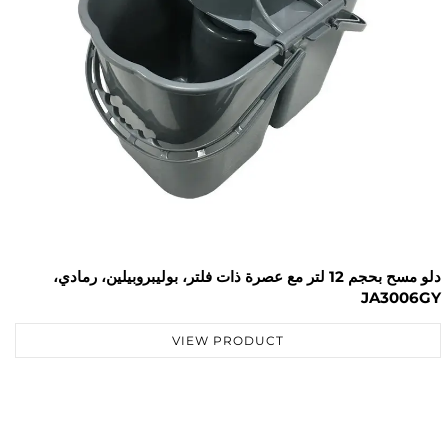
دلو مسح بحجم 12 لتر مع عصرة ذات فلتر، بوليبروبيلين، رمادي،
JA3002YE
J
VIEW PRODUCT