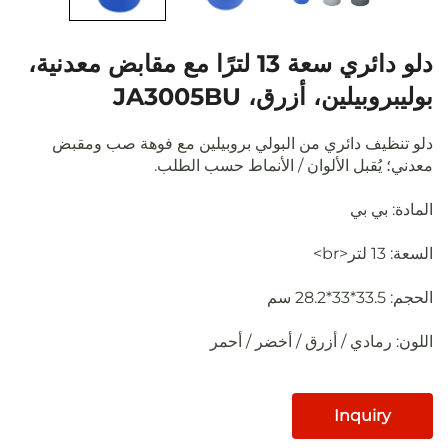
دلو دائري سعة 13 لترًا مع مقابض معدنية،
لين، أزرق، JA3005BU
 دائري من البولي بروبيلين مع فوهة صب ومقبض
قبل الألوان / الأنماط حسب الطلب.
 بي
ادي / أزرق / أخضر / أحمر
Inqu