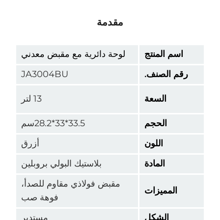
مقدمة
اسم المنتج
لوحة دائرية مع مقبض معدني
م الصنف.
JA3004BU
السعة
13 لتر
الحجم
33.5*33*28.2سم
اللون
أزرق
المادة
بلاستيك البولي بروبلين
مقبض فولاذي مقاوم للصدأ،
المميزات
فوهة صب
الشكل
مستدير