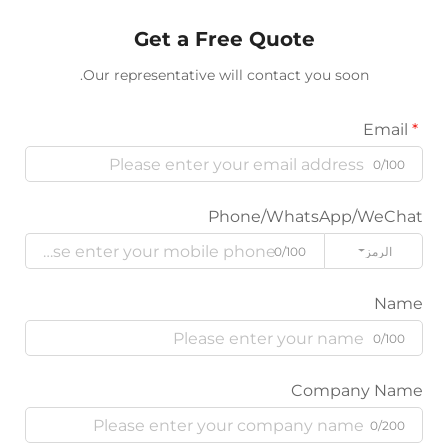
Get a Free Quote
Our representative will contact you soon.
Phone/WhatsApp/W
ز
0/100
Company