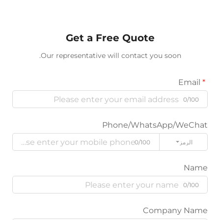
Get a Free Quote
Our representative will contact you soon.
Phone/WhatsApp/W
ز
0/100
Company