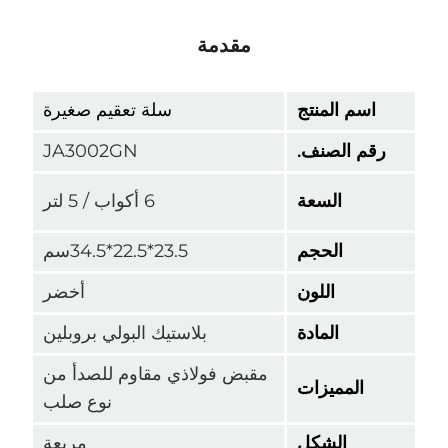
مقدمة
سم المنتج
سلة تعقيم صغيرة
م الصنف.
JA3002GN
السعة
6 أكواب / 5 لتر
الحجم
23.5*22.5*34.5سم
اللون
أخضر
المادة
بلاستيك البولي بروبلين
مقبض فولاذي مقاوم للصدأ من
المميزات
نوع صلب
الشكل
مربعة