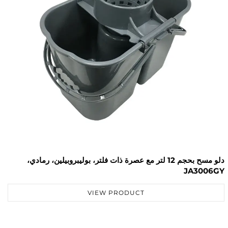
دلو مسح بحجم 12 لتر مع عصرة ذات فلتر، بوليبروبيلين، رمادي،
JA3002YE
J
VIEW PRODUCT