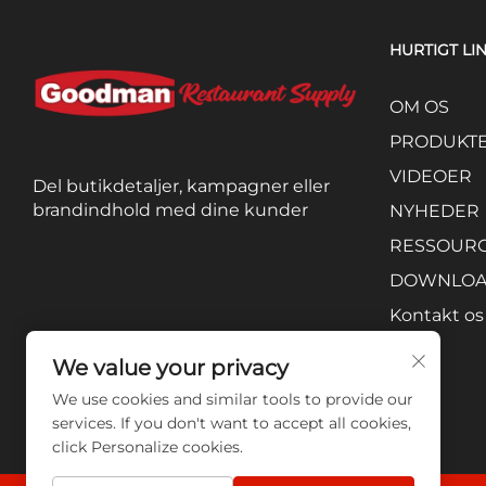
HURTIGT LI
OM OS
PRODUKT
VIDEOER
Del butikdetaljer, kampagner eller
brandindhold med dine kunder
NYHEDER
RESSOUR
DOWNLO
Kontakt os
We value your privacy
We use cookies and similar tools to provide our
services. If you don't want to accept all cookies,
click Personalize cookies.