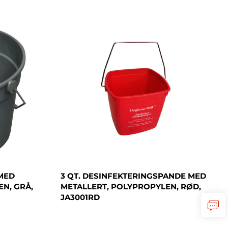
 MED
3 QT. DESINFEKTERINGSPANDE MED
N, GRÅ,
METALLERT, POLYPROPYLEN, RØD,
JA3001RD