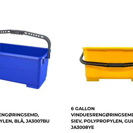
6 GALLON
ENGØRINGSEMD,
VINDUESRENGØRINGSEM
LEN, BLÅ, JA3007BU
SIEV, POLYPROPYLEN, GUL
JA3008YE