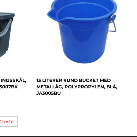
INGSSKÅL,
13 LITERER RUND BUCKET MED
A3007BK
METALLÅG, POLYPROPYLEN, BLÅ,
JA3005BU
Næste