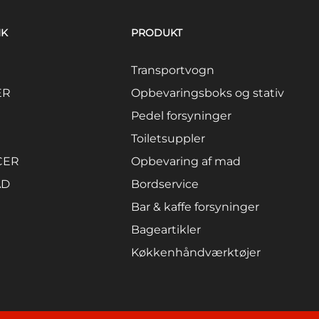
NK
PRODUKT
Transportvogn
ER
Opbevaringsboks og stativ
Pedel forsyninger
Toiletsuppler
CER
Opbevaring af mad
AD
Bordservice
Bar & kaffe forsyninger
Bageartikler
Køkkenhåndværktøjer