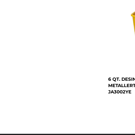
6 QT. DES
METALLERT
JA3002YE