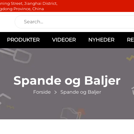
ning Street, Jianghai District,
gdong Province, China
PRODUKTER
VIDEOER
NYHEDER
RE
Spande og Baljer
Forside
Spande og Baljer