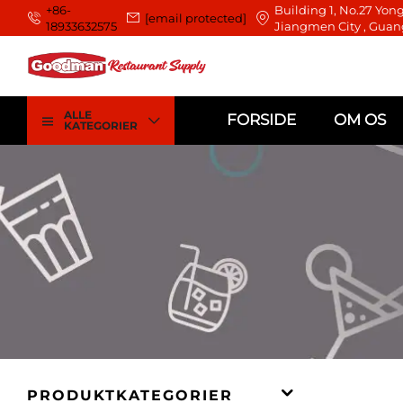
+86-
Building 1, No.27 Yong
[email protected]
18933632575
Jiangmen City , Guan
ALLE
FORSIDE
OM OS
KATEGORIER
PRODUKTKATEGORIER