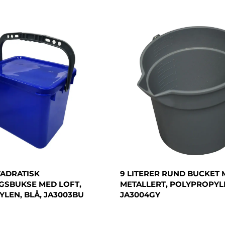
VADRATISK
9 LITERER RUND BUCKET
GSBUKSE MED LOFT,
METALLERT, POLYPROPYLE
LEN, BLÅ, JA3003BU
JA3004GY