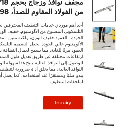
مج
من الفولاذ المقاوم للصدأ، JA3098
أحد أهم موردي خدمات التنظيف المحترفين لدين
التلسكوبي المصنوع من الألومنيوم. خفيف الو
الجودة - العمود خفيف الوزن، ولكنه متين - م
الألومنيوم عالي الجودة. يجعل التصميم التلسك
العمود مرنًا للغاية، مما يسمح لعمال النظافة 
ارتفاعات مختلفة عن طريق تعديل طول المم
للوصول إلى النوافذ العالية. يتيح هذا سهولة ا
النوافذ العالية، مما يخلق أداة ضرورية لتنظيف ا
يبدو صلبًا ومستقرًا عند استخدامه، كما يعمل أي
لملحقات التنظيف.
Inquiry