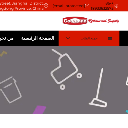
treet, Jianghai District,
+86-
[email protected]
ngdong Province, China
18933632575
الصفحة الرئيسية
من نحن
جميع الفئات