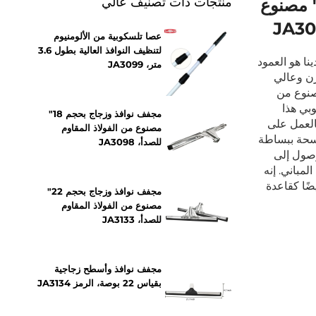
منتجات ذات تصنيف عالي
فف نوافذ وزجاج بحجم 18" مصنوع
عصا تلسكوبية من الألومنيوم
لتنظيف النوافذ العالية بطول 3.6
ا هو العمود
متر، JA3099
زن وعالي
صنوع من
وبي هذا
مجفف نوافذ وزجاج بحجم 18"
بالعمل على
مصنوع من الفولاذ المقاوم
سحة ببساطة
للصدأ، JA3098
لوصول إلى
لمباني. إنه
ضًا كقاعدة
مجفف نوافذ وزجاج بحجم 22"
مصنوع من الفولاذ المقاوم
للصدأ، JA3133
مجفف نوافذ وأسطح زجاجية
بقياس 22 بوصة، الرمز JA3134