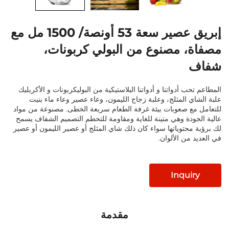
إبريق عصير سعة 53 أونصة/ 1500 مل مع
 مصنوع من البولي كربونات،
 أدواتنا و أدواتنا البلاستيكية من البوليكربونات و الأكريليك
 المثلج، وعلبة زجاج الليمون، وعاء عصير وعاء ماء بنيت
 صعوبات بيئة غرفة الطعام سريعة الخطى. مصنوعة من مواد
دة وهي متينة للغاية ومقاومة للتحطم التصميم الشفاف يسمح
حتوياتها سواء كان ذلك شاي المثلج أو عصير الليمون أو عصير
ن الألوان.
Inqu
مقدمة