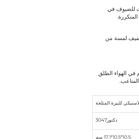
* سعة مختلفة: بسعة 32/ 48/ 64 أونصة، تعد هذه الأباريق مثالية لتقديم المشروبات للضيوف في 
المتكررة. 
* تصميم أنيق وعصري: تتميز الأباريق بتصميم أنيق وعصري يعزز تجربة الشرب، ويضيف لمسة من 
* مريحة وآمنة: آمنة للاستخدام في غسالة الأطباق لسهولة التنظيف وآمنة للاستخدام في الهواء الطلق 
لمتاعب. 
لاستيكي للبيرة المثلجة
دكتور3047
10.5*10.5*17.1 سم