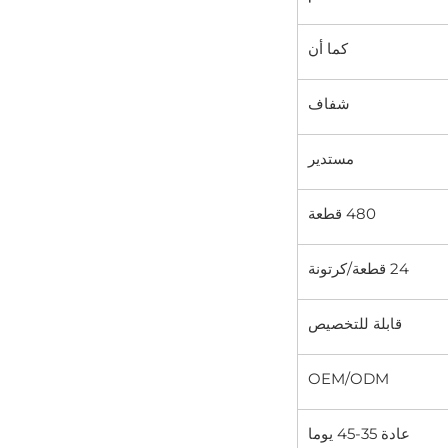
كما أن
شفاف
مستدير
480 قطعة
24 قطعة/كرتونة
قابلة للتخصيص
OEM/ODM
عادة 35-45 يوما