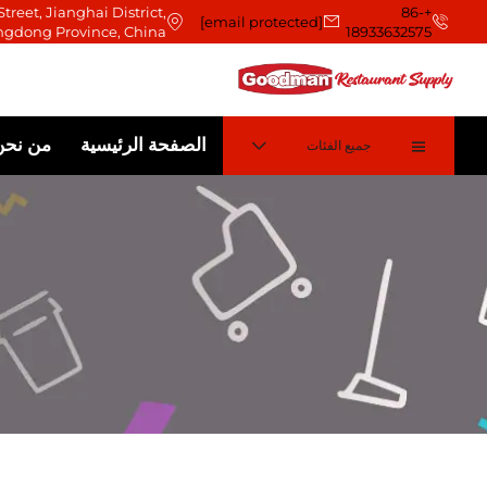
treet, Jianghai District,
+86-
[email protected]
ngdong Province, China
18933632575
الصفحة الرئيسية
من نحن
جميع الفئات