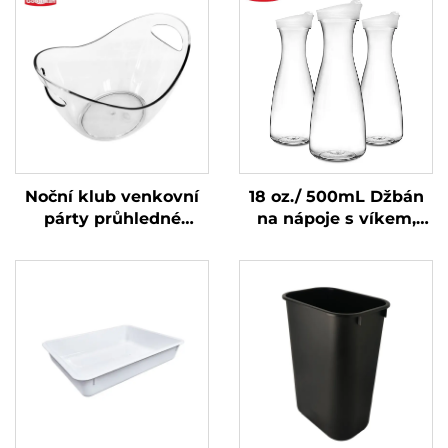
Noční klub venkovní
18 oz./ 500mL Džbán
párty průhledné
na nápoje s víkem,
barové whiskey
polykarbonát, čirý
šampaňské kbelíky
víno pivo plastový
ledový kbelík