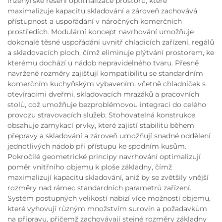
inženýrské řešení optimalizace prostoru, které
maximalizuje kapacitu skladování a zároveň zachovává
přístupnost a uspořádání v náročných komerčních
prostředích. Modulární koncept navrhování umožňuje
dokonalé těsné uspořádání uvnitř chladicích zařízení, regálů
a skladovacích ploch, čímž eliminuje plýtvání prostorem, ke
kterému dochází u nádob nepravidelného tvaru. Přesně
navržené rozměry zajišťují kompatibilitu se standardním
komerčním kuchyňským vybavením, včetně chladniček s
otevíracími dveřmi, skladovacích mrazáků a pracovních
stolů, což umožňuje bezproblémovou integraci do celého
provozu stravovacích služeb. Stohovatelná konstrukce
obsahuje zamykací prvky, které zajistí stabilitu během
přepravy a skladování a zároveň umožňují snadné oddělení
jednotlivých nádob při přístupu ke spodním kusům.
Pokročilé geometrické principy navrhování optimalizují
poměr vnitřního objemu k ploše základny, čímž
maximalizují kapacitu skladování, aniž by se zvětšily vnější
rozměry nad rámec standardních parametrů zařízení.
Systém postupných velikostí nabízí více možností objemu,
které vyhovují různým množstvím surovin a požadavkům
na přípravu, přičemž zachovávají stejné rozměry základny