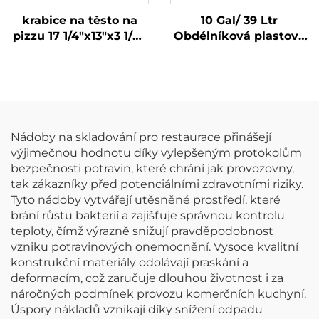
krabice na těsto na
10 Gal/ 39 Ltr
pizzu 17 1/4"x13"x3 1/8",
Obdélníková plastová
polypropylen, bílý
odpadková plechovka,
polypropylen, černá,
JA3036
Nádoby na skladování pro restaurace přinášejí
výjimečnou hodnotu díky vylepšeným protokolům
bezpečnosti potravin, které chrání jak provozovny,
tak zákazníky před potenciálními zdravotními riziky.
Tyto nádoby vytvářejí utěsněné prostředí, které
brání růstu bakterií a zajišťuje správnou kontrolu
teploty, čímž výrazně snižují pravděpodobnost
vzniku potravinových onemocnění. Vysoce kvalitní
konstrukční materiály odolávají praskání a
deformacím, což zaručuje dlouhou životnost i za
náročných podmínek provozu komerčních kuchyní.
Úspory nákladů vznikají díky snížení odpadu