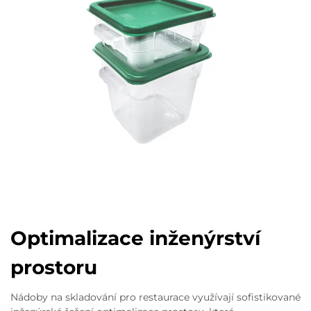
Optimalizace inženýrství
prostoru
Nádoby na skladování pro restaurace využívají sofistikované