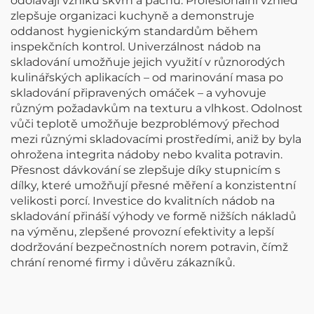
odolávají vzniku skvrn a pachu. Profesionální vzhled
zlepšuje organizaci kuchyně a demonstruje
oddanost hygienickým standardům během
inspekčních kontrol. Univerzálnost nádob na
skladování umožňuje jejich využití v různorodých
kulinářských aplikacích – od marinování masa po
skladování připravených omáček – a vyhovuje
různým požadavkům na texturu a vlhkost. Odolnost
vůči teplotě umožňuje bezproblémový přechod
mezi různými skladovacími prostředími, aniž by byla
ohrožena integrita nádoby nebo kvalita potravin.
Přesnost dávkování se zlepšuje díky stupnicím s
dílky, které umožňují přesné měření a konzistentní
velikosti porcí. Investice do kvalitních nádob na
skladování přináší výhody ve formě nižších nákladů
na výměnu, zlepšené provozní efektivity a lepší
dodržování bezpečnostních norem potravin, čímž
chrání renomé firmy i důvěru zákazníků.