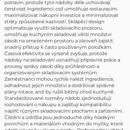
potravin, protože tyto nádoby déle uchovávají
čerstvost ingrediencí, což umožňuje restauracím
maximalizovat nákupní investice a minimalizovat
ztráty způsobené kazivostí. Sklápěcí design
optimalizuje využití skladovacího prostoru,
umožňuje kuchyním skladovat větší množství
zásob na omezeném prostoru a zároveň zajistit
snadný přístup k často používaným položkám.
Časová efektivita se výrazně zvyšuje, protože
nádoby na skladování usnadňují přípravné práce a
procesy správy zásob díky průhlednosti a
organizovaným skladovacím systémům.
Zaměstnanci mohou rychle nalézt ingredience,
odhadnout jejich množství a dodržovat správné
plány rotace, aniž by rušili běžný chod kuchyně.
Standardizované rozměry nádob zjednodušují
rozhodování o nákupu a zajišťují kompatibilitu
napříč různými skladovacími plochami a zařízeními.
Čištění a údržba jsou jednoduché díky hladkým
povrchům a materiálům vhodným do myčky, které