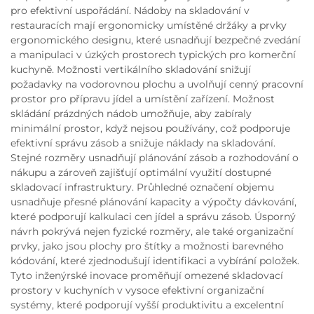
pro efektivní uspořádání. Nádoby na skladování v
restauracích mají ergonomicky umístěné držáky a prvky
ergonomického designu, které usnadňují bezpečné zvedání
a manipulaci v úzkých prostorech typických pro komerční
kuchyně. Možnosti vertikálního skladování snižují
požadavky na vodorovnou plochu a uvolňují cenný pracovní
prostor pro přípravu jídel a umístění zařízení. Možnost
skládání prázdných nádob umožňuje, aby zabíraly
minimální prostor, když nejsou používány, což podporuje
efektivní správu zásob a snižuje náklady na skladování.
Stejné rozměry usnadňují plánování zásob a rozhodování o
nákupu a zároveň zajišťují optimální využití dostupné
skladovací infrastruktury. Průhledné označení objemu
usnadňuje přesné plánování kapacity a výpočty dávkování,
které podporují kalkulaci cen jídel a správu zásob. Úsporný
návrh pokrývá nejen fyzické rozměry, ale také organizační
prvky, jako jsou plochy pro štítky a možnosti barevného
kódování, které zjednodušují identifikaci a vybírání položek.
Tyto inženýrské inovace proměňují omezené skladovací
prostory v kuchyních v vysoce efektivní organizační
systémy, které podporují vyšší produktivitu a excelentní