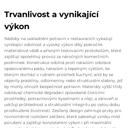
Trvanlivost a vynikající
výkon
Nádoby na uskladnění potravin v restauracích vykazují
vynikající odolnost a vysoký výkon díky pokročilé
materiálové vědě a přísným testovacím protokolům, které
zajišťují spolehlivý provoz za náročných komerčních
podmínek. Konstrukce odolná proti nárazům odolává
opakovanému pádu, nárazům a tepelným cyklům, ke
kterým dochází v rušném prostředí kuchyní, aniž by se
objevily praskliny, odlomeniny nebo strukturální slabiny, jež
by mohly ohrozit bezpečnost potravin. Materiály vyšší třídy
odolávají chemické degradaci způsobené čisticími
prostředky, potravinovými kyselinami a oleji, a zároveň si
udržují průhlednost a strukturální integritu po celou dobu
prodloužené životnosti. Zesílený design zahrnuje prvky pro
rovnoměrné rozložení zatížení, které zabraňují vzniku míst
porušení a zajišťují konzistentní výkon i při maximální