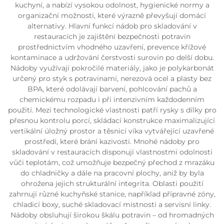
kuchyní, a nabízí vysokou odolnost, hygienické normy a
organizační možnosti, které výrazně převyšují domácí
alternativy. Hlavní funkcí nádob pro skladování v
restauracích je zajištění bezpečnosti potravin
prostřednictvím vhodného uzavření, prevence křížové
kontaminace a udržování čerstvosti surovin po delší dobu.
Nádoby využívají pokročilé materiály, jako je polykarbonát
určený pro styk s potravinami, nerezová ocel a plasty bez
BPA, které odolávají barvení, pohlcování pachů a
chemickému rozpadu i při intenzivním každodenním
použití. Mezi technologické vlastnosti patří rysky s dílky pro
přesnou kontrolu porcí, skládací konstrukce maximalizující
vertikální úložný prostor a těsnicí víka vytvářející uzavřené
prostředí, které brání kazivosti. Mnohé nádoby pro
skladování v restauracích disponují vlastnostmi odolnosti
vůči teplotám, což umožňuje bezpečný přechod z mrazáku
do chladničky a dále na pracovní plochy, aniž by byla
ohrožena jejich strukturální integrita. Oblasti použití
zahrnují různé kuchyňské stanice, například přípravné zóny,
chladicí boxy, suché skladovací místnosti a servisní linky.
Nádoby obsluhují širokou škálu potravin – od hromadných