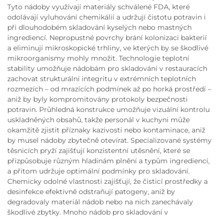
Tyto nádoby využívají materiály schválené FDA, které
odolávají vyluhování chemikálií a udržují čistotu potravin i
při dlouhodobém skladování kyselých nebo mastných
ingrediencí. Nepropustné povrchy brání kolonizaci bakterií
a eliminují mikroskopické trhliny, ve kterých by se škodlivé
mikroorganismy mohly množit. Technologie teplotní
stability umožňuje nádobám pro skladování v restauracích
zachovat strukturální integritu v extrémních teplotních
rozmezích – od mrazících podmínek až po horká prostředí –
aniž by byly kompromitovány protokoly bezpečnosti
potravin. Průhledná konstrukce umožňuje vizuální kontrolu
uskladněných obsahů, takže personál v kuchyni může
okamžitě zjistit příznaky kazivosti nebo kontaminace, aniž
by musel nádoby zbytečně otevírat. Specializované systémy
těsnicích pryží zajišťují konzistentní utěsnění, které se
přizpůsobuje různým hladinám plnění a typům ingrediencí,
a přitom udržuje optimální podmínky pro skladování.
Chemicky odolné vlastnosti zajišťují, že čisticí prostředky a
desinfekce efektivně odstraňují patogeny, aniž by
degradovaly materiál nádob nebo na nich zanechávaly
škodlivé zbytky. Mnoho nádob pro skladování v