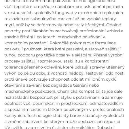
nosnosti a častém manipulování. Technologie odolnosti
vůči teplotám umožňuje nádobám pro uskladnění potravin
v restauracích spolehlivě fungovat v extrémních teplotních
rozsazích od subnulového mrazení až po vysoké teploty
mytí, aniž by se deformovaly nebo staly křehkými. Odolné
povrchy proti škrábáním zachovávají profesionální vzhled a
snadné čištění i po letech intenzivního používání v
komerčním prostředí. Pokročilé polymerové formulace
poskytují pružnost, která brání praskání, a zároveň zajišťují
tuhou podporu pro těžké obsahy a skládání. Přesné výrobní
procesy zajišťují rozměrovou stabilitu a konzistentní
tolerance přesného dolévání, které udržují správný utěsněný
výkon po celou dobu životnosti nádoby. Testování odolnosti
proti únavě potvrzuje schopnost odolat milionům cyklů
otevírání a zavírání bez degradace těsnění nebo
mechanického poškození. Chemická kompatibilita jde dále
než základní bezpečnost při styku s potravinami a zahrnuje
odolnost vůči desinfekčním prostředkům, odmašťovadlům
a speciálním čisticím látkám používaným v profesionálních
kuchyních. Technologie stability barev zabraňuje vyblednutí
a změně zabarvení, ke kterým může docházet při expozici
UV světlu a agresivním čisticím chemikáliím. Robustní