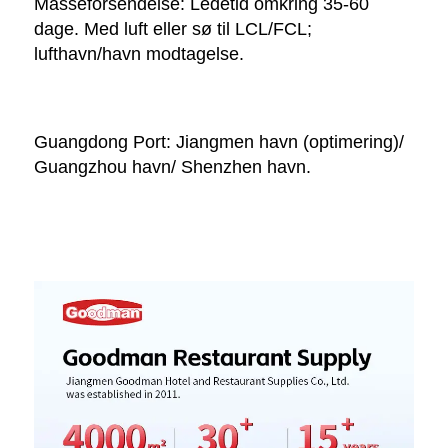
Masseforsendelse: Ledetid omkring 35-60 
dage. Med luft eller sø til LCL/FCL; 
lufthavn/havn modtagelse. 
Guangdong Port: Jiangmen havn (optimering)/ 
Guangzhou havn/ Shenzhen havn. 