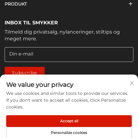
PRODUKT
INBOX TIL SMYKKER
Tilmeld dig privatsalg, nylanceringer, stiltips og
meget mere.
Din e-mail
Subscribe
We value your privacy
We use cookies and similar tools to provide our services.
If you don't want to accept all cookies, click Personalize
cookies.
Copyright © 2026 China Jiangmen Guanwen cleaning
Accept all
products Co., LTD. All rights reserved -
Privatlivspolitik
Personalize cookies