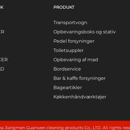
NK
PRODUKT
Transportvogn
ER
Opbevaringsboks og stativ
Pedel forsyninger
Toiletsuppler
CER
Opbevaring af mad
AD
Bordservice
Bar & kaffe forsyninger
Bageartikler
Køkkenhåndværktøjer
a Jiangmen Guanwen cleaning products Co., LTD. All rights res