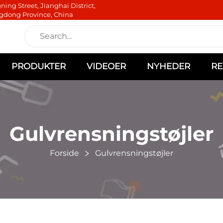
ning Street, Jianghai District,
gdong Province, China
PRODUKTER
VIDEOER
NYHEDER
RE
Gulvrensningstøjler
Forside
Gulvrensningstøjler