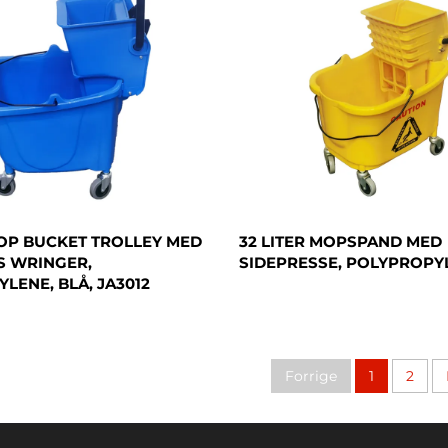
MOP BUCKET TROLLEY MED
32 LITER MOPSPAND MED
S WRINGER,
SIDEPRESSE, POLYPROPY
LENE, BLÅ, JA3012
Forrige
1
2