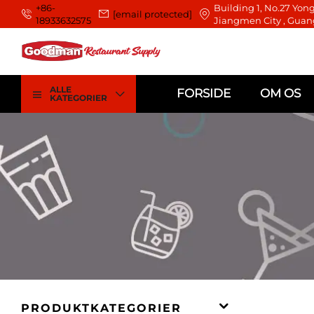
+86-
Building 1, No.27 Yong
[email protected]
18933632575
Jiangmen City , Guan
ALLE
FORSIDE
OM OS
KATEGORIER
PRODUKTKATEGORIER