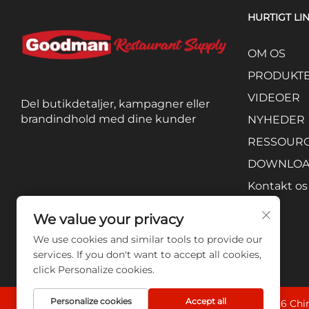
HURTIGT LI
OM OS
PRODUKT
VIDEOER
Del butikdetaljer, kampagner eller
brandindhold med dine kunder
NYHEDER
RESSOUR
DOWNLO
Kontakt os
We value your privacy
We use cookies and similar tools to provide our
services. If you don't want to accept all cookies,
click Personalize cookies.
Personalize cookies
Accept all
Copyright © 2026 Chin