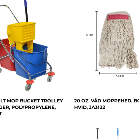
LT MOP BUCKET TROLLEY
20 OZ. VÅD MOPPEHED, 
GER, POLYPROPYLENE,
HVID, JA3122
7