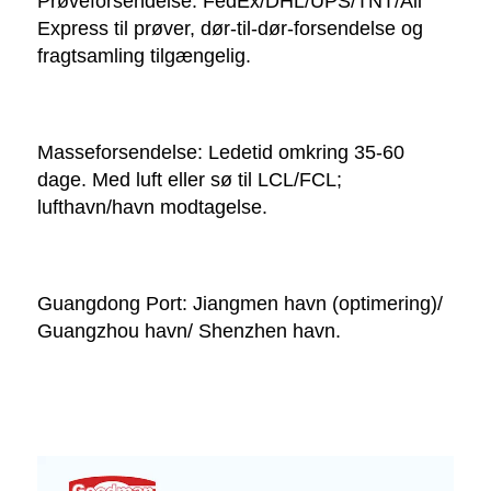
Prøveforsendelse: FedEx/DHL/UPS/TNT/Ali 
Express til prøver, dør-til-dør-forsendelse og 
fragtsamling tilgængelig. 
Masseforsendelse: Ledetid omkring 35-60 
dage. Med luft eller sø til LCL/FCL; 
lufthavn/havn modtagelse. 
Guangdong Port: Jiangmen havn (optimering)/ 
Guangzhou havn/ Shenzhen havn. 