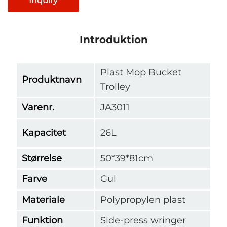
Inquiry
Introduktion
Plast Mop Bucket
Produktnavn
Trolley
Varenr.
JA3011
Kapacitet
26L
Størrelse
50*39*81cm
Farve
Gul
Materiale
Polypropylen plast
Funktion
Side-press wringer