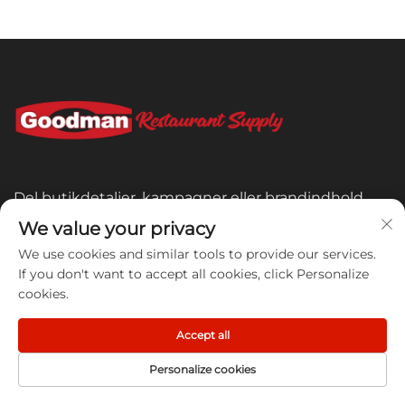
Del butikdetaljer, kampagner eller brandindhold
med dine kunder
We value your privacy
We use cookies and similar tools to provide our services.
HURTIGT LINK
If you don't want to accept all cookies, click Personalize
cookies.
PRODUKT
Accept all
Personalize cookies
INBOX TIL SMYKKER
FORSIDE
PRODUCT