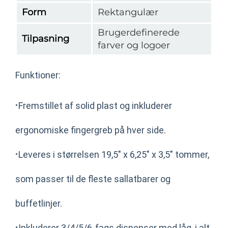
Form
Rektangulær
Brugerdefinerede
Tilpasning
farver og logoer
Funktioner:
·
Fremstillet af solid plast og inkluderer
ergonomiske fingergreb på hver side.
·
Leveres i størrelsen 19,5" x 6,25" x 3,5" tommer,
som passer til de fleste sallatbarer og
buffetlinjer.
·
Inkluderer 3/4/5/6-fags dispenser med låg, i alt