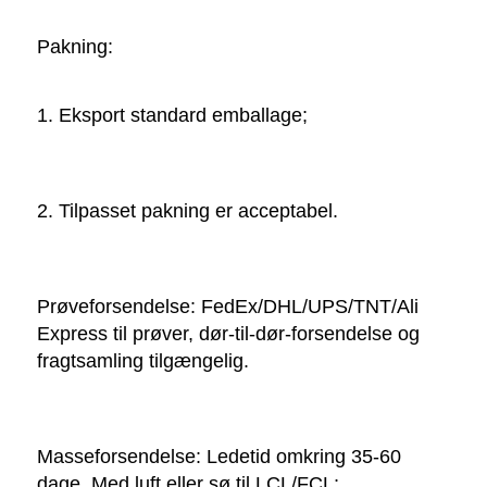
Pakning:   
1. Eksport standard emballage; 
2. Tilpasset pakning er acceptabel. 
Prøveforsendelse: FedEx/DHL/UPS/TNT/Ali 
Express til prøver, dør-til-dør-forsendelse og 
fragtsamling tilgængelig. 
Masseforsendelse: Ledetid omkring 35-60 
dage. Med luft eller sø til LCL/FCL; 