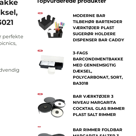
Topvurderede produkter
bakke
sel,
MODERNE BAR
3021
TILBEHØR BARTENDER
VÆRKTØJER PLAST
SUGERØR HOLDERE
r perfekte
DISPENSER BAR CADDY
picnics,
3-FAGS
BARCONDIMENTBAKKE
MED GENNEMSIGTIG
ndvendig
DÆKSEL,
POLYCARBONAT, SORT,
BA3018
BAR VÆRKTØJER 3
NIVEAU MARGARITA
COCKTAIL GLAS RIMMER
PLAST SALT RIMMER
BAR RIMMER FOLDBAR
MARGARITA SALTER 3