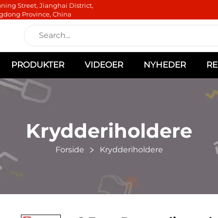
ning Street, Jianghai District,
gdong Province, China
PRODUKTER
VIDEOER
NYHEDER
RE
Krydderiholdere
Forside
Krydderiholdere