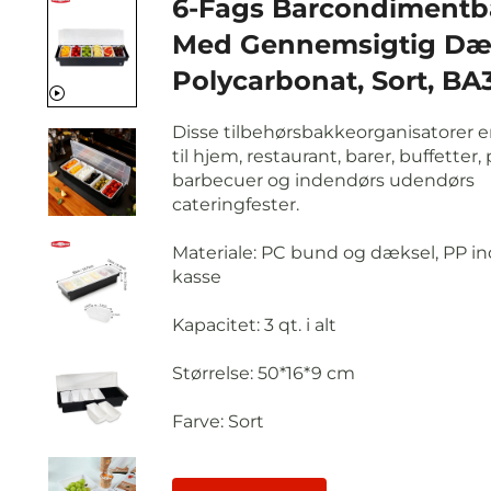
6-Fags Barcondiment
Med Gennemsigtig Dæk
Polycarbonat, Sort, BA
Disse tilbehørsbakkeorganisatorer e
til hjem, restaurant, barer, buffetter, 
barbecuer og indendørs udendørs
cateringfester.
Materiale: PC bund og dæksel, PP i
kasse
Kapacitet: 3 qt. i alt
Størrelse: 50*16*9 cm
Farve:
Sort