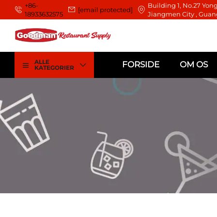
+86-
Building 1, No.27 Yong
[email protected]
18933632575
Jiangmen City , Guan
ALLE
FORSIDE
OM OS
KATEGORIER