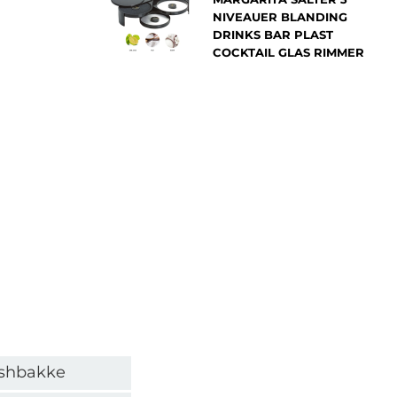
NIVEAUER BLANDING
DRINKS BAR PLAST
COCKTAIL GLAS RIMMER
ishbakke