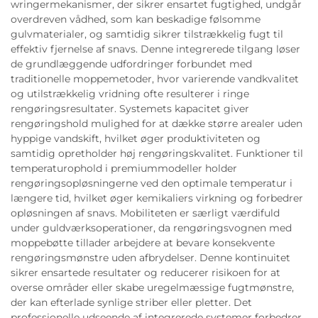
wringermekanismer, der sikrer ensartet fugtighed, undgår
overdreven vådhed, som kan beskadige følsomme
gulvmaterialer, og samtidig sikrer tilstrækkelig fugt til
effektiv fjernelse af snavs. Denne integrerede tilgang løser
de grundlæggende udfordringer forbundet med
traditionelle moppemetoder, hvor varierende vandkvalitet
og utilstrækkelig vridning ofte resulterer i ringe
rengøringsresultater. Systemets kapacitet giver
rengøringshold mulighed for at dække større arealer uden
hyppige vandskift, hvilket øger produktiviteten og
samtidig opretholder høj rengøringskvalitet. Funktioner til
temperaturophold i premiummodeller holder
rengøringsopløsningerne ved den optimale temperatur i
længere tid, hvilket øger kemikaliers virkning og forbedrer
opløsningen af snavs. Mobiliteten er særligt værdifuld
under guldværksoperationer, da rengøringsvognen med
moppebøtte tillader arbejdere at bevare konsekvente
rengøringsmønstre uden afbrydelser. Denne kontinuitet
sikrer ensartede resultater og reducerer risikoen for at
overse områder eller skabe uregelmæssige fugtmønstre,
der kan efterlade synlige striber eller pletter. Det
professionelle udseende af integrerede systemer forbedrer