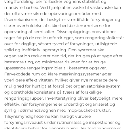
vægtfordeling, der forbedrer vognens stabilitet og
manøvrerbarhed. Ved hjælp af en vaske til vaskevaske kan
der ofte være sikrede opbevaringsområder med
låsemekanismer, der beskytter værdifulde forsyninger og
sikrer overholdelse af sikkerhedsbestemmelserne for
opbevaring af kemikalier. Disse oplagringsinnovationer
tager fat på de reelle udfordringer, som rengøringsfolk står
over for dagligt, såsom tyveri af forsyninger, utilsigtede
spild og ineffektiv lagerstyring. Den systematiske
organisation reducerer den tid, der bruges på at søge efter
bestemte ting, og minimerer risikoen for at bruge
upassende rengøringsmidler til bestemte opgaver.
Farvekodede rum og klare mærkningssystemer øger
yderligere effektiviteten, hvilket giver nye medarbejdere
mulighed for hurtigt at forstå det organisatoriske system
og opretholde konsistens på tværs af forskellige
rengøringsgrupper. Inventarstyring bliver betydeligt mere
effektiv, når forsyningerne er ordentligt organiseret og
synlig i dørmandsvognen med mop-bucket-struktur.
Tilsynsmyndighederne kan hurtigt vurdere
forsyningsniveauet under rutinemæssige inspektioner og
identificere behov for genopbygning, før forsyningerne er