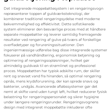
Det integrerede moppebøttesystem i en rengøringsvogn
repræsenterer toppen af guldværksteknologi, der
kombinerer traditionel rengøringsydelse med moderne
bekvemmelighed og effektivitet. Dette sofistikerede
system eliminerer den besværlige proces med at håndtere
separate moppebøtter og leverer samtidig fremragende
resultater ved rengøring af gulve på tværs af forskellige
overfladetyper og forureningssituationer. Den
ingeniørmæssige udførelse bag disse integrerede systemer
fokuserer på vandhåndtering, ergonomisk betjening og
optimering af rengøringsopløsninger, hvilket gør
almindelig guldvask til en strømlinet og professionel
proces. Moppebøtten har typisk adskilte rum, der skiller
rent og snavset vand fra hinanden, så optimal rengøring
opnås, mens krydsforurening, der kan sprede snavs og
bakterier, undgås. Avancerede afløbssystemer gør det
nemt at skifte vand uden tungt løft, hvilket reducerer fysisk
belastning for rengøringspersonalet og sikrer hygiejne
under længere rengøringsrunder. Rengøringsvognens
design med integreret moppebøtte inkluderer ofte