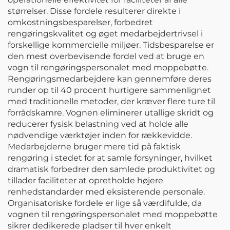
størrelser. Disse fordele resulterer direkte i
omkostningsbesparelser, forbedret
rengøringskvalitet og øget medarbejdertrivsel i
forskellige kommercielle miljøer. Tidsbesparelse er
den mest overbevisende fordel ved at bruge en
vogn til rengøringspersonalet med moppebøtte.
Rengøringsmedarbejdere kan gennemføre deres
runder op til 40 procent hurtigere sammenlignet
med traditionelle metoder, der kræver flere ture til
forrådskamre. Vognen eliminerer utallige skridt og
reducerer fysisk belastning ved at holde alle
nødvendige værktøjer inden for rækkevidde.
Medarbejderne bruger mere tid på faktisk
rengøring i stedet for at samle forsyninger, hvilket
dramatisk forbedrer den samlede produktivitet og
tillader faciliteter at opretholde højere
renhedstandarder med eksisterende personale.
Organisatoriske fordele er lige så værdifulde, da
vognen til rengøringspersonalet med moppebøtte
sikrer dedikerede pladser til hver enkelt