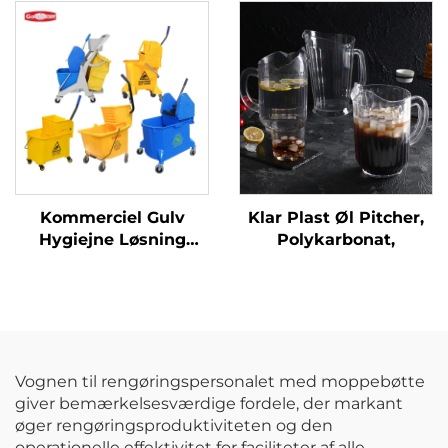
Kommerciel Gulv
Klar Plast Øl Pitcher,
Hygiejne Løsning
Polykarbonat,
Rengøringsvogn Klem
Vandspand Vrid Mop
Trolley
Vognen til rengøringspersonalet med moppebøtte
giver bemærkelsesværdige fordele, der markant
øger rengøringsproduktiviteten og den
operationelle effektivitet for faciliteter af alle