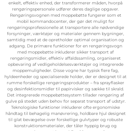
enkelt, effektiv enhed, der transformerer måden, hvorpå
rengøringspersonale udfører deres daglige opgaver.
Rengøringsvognen med moppebøtte fungerer som et
mobil kommandocenter, der gør det muligt for
rengøringsprofessionelle at transportere alle nødvendige
forsyninger, værktøjer og materialer gennem bygninger,
samtidig med at de opretholder optimal organisation og
adgang. De primære funktioner for en rengøringsvogn
med moppebøtte inkluderer sikker transport af
rengøringsmidler, effektiv affaldssamling, organiseret
opbevaring af vedligeholdelsesværktøjer og integrerede
moppemuligheder. Disse vogne har typisk flere fag,
hyldeenheder og specialiserede holder, der er designet til at
rumme forskellige rengøringsprodukter – fra sprayflasker
og desinfektionsmidler til papirvisker og sække til skrald.
Det integrerede moppebøttesystem tillader rengøring af
gulve på stedet uden behov for separat transport af udstyr.
Teknologiske funktioner inkluderer ofte ergonomiske
håndtag til behagelig manøvrering, holdbare hjul designet
til glat bevægelse over forskellige gulvtyper og robuste
konstruktionsmaterialer, der tåler hyppig brug og