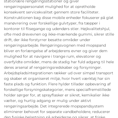
stationære rengøringsstationer og giver
rengøringspersonalet mulighed for at opretholde
konsekvent servicekvalitet gennem store faciliteter.
Konstruktionen bag disse mobile enheder fokuserer på glat
manøvrering over forskellige gulvtyper, fra tæpper i
kontorer til flisegange og udendørs stier. Højkvalitetshjul,
ofte med drevevnen og ikke-mærkende gummi, sikrer stille
drift, der ikke forstyrrer besatte områder under
rengøringsarbejde. Rengøringsvognen med mopspand
bliver en forlængelse af arbejderens evner og giver dem
mulighed for at navigere i trange rum, elevatorer og
overfyldte områder, mens de stadig har fuld adgang til hele
deres arsenal af rengøringsredskaber og forsyninger.
Arbejdspladsintegrationen rækker ud over simpel transport
og skaber et organiseret miljø, hvor hvert værktøj har sin
faste plads og funktion. Flere hylder tillader opbevaring af
forskellige forsyningskategorier, mens specialfremstillede
holder sørger for, at sprayflasker er sikret, kemikalier ikke
vælter, og hurtig adgang er mulig under aktivt
rengøringsarbejde. Det integrerede mopspandsystem
eliminerer behovet for separate vandbeholdere, reducerer
den fysiske belastning på arbejderne og sikrer, at friske