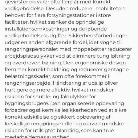
gevinster og varer ofte flere år med korrekt
vedligeholdelse. Desuden reducerer mobiliteten
behovet for flere forsyningsstationer i store
faciliteter, hvilket sænker de oprindelige
installationsomkostninger og de løbende
vedligeholdelsesudgifter. Sikkerhedsforbedringer
udgør en anden afgørende fordel, idet vogne til
rengøringspersonalet med moppebøtter reducerer
arbejdspladsulykker ved at eliminere tung løftning
og overdreven bøjning. Den ergonomiske design
fremmer korrekt holdning og reducerer gentagne
belastningsskader, som ofte forekommer i
rengøringsarbejde. Håndtering af udslip bliver
hurtigere og mere effektiv, hvilket mindsker
risikoen for snuble- og faldulykker for
bygningsbrugere. Den organiserede opbevaring
forbedrer også kemikaliesikkerheden ved at sikre
korrekt adskillelse og sikkert opbevaring af
forskellige rengøringsmidler og derved mindske
risikoen for utilsigtet blanding, som kan true
medarbejdernes sundhed.