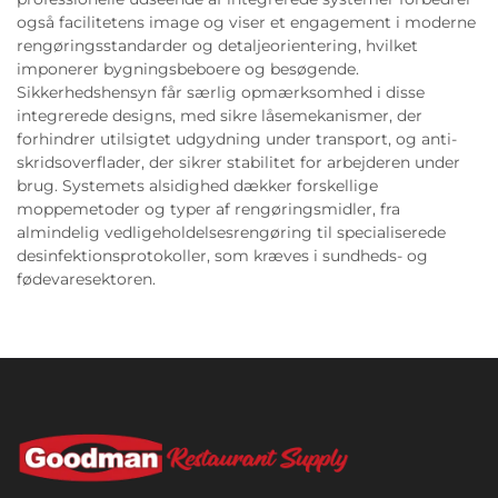
også facilitetens image og viser et engagement i moderne
rengøringsstandarder og detaljeorientering, hvilket
imponerer bygningsbeboere og besøgende.
Sikkerhedshensyn får særlig opmærksomhed i disse
integrerede designs, med sikre låsemekanismer, der
forhindrer utilsigtet udgydning under transport, og anti-
skridsoverflader, der sikrer stabilitet for arbejderen under
brug. Systemets alsidighed dækker forskellige
moppemetoder og typer af rengøringsmidler, fra
almindelig vedligeholdelsesrengøring til specialiserede
desinfektionsprotokoller, som kræves i sundheds- og
fødevaresektoren.