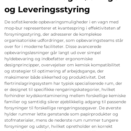
og Leveringsstyring
De sofistikerede opbevaringsmuligheder i en vagn med
mop-bur representerer et kvantespring i effektiviteten af
forsyningsstyring, der adresserer de komplekse
organisatoriske udfordringer, som opbevaringsteams står
over for i moderne faciliteter. Disse avancerede
opbevaringsløsninger går langt ud over simpel
hyldebevaring og indbefatter ergonomiske
designprincipper, overvejelser om kemisk kompatibilitet
og strategier til optimering af arbejdsgange, der
maksimerer både sikkerhed og produktivitet. Det
flertrinslagringssystem har typisk specialiserede rum, der
er designet til specifikke rengøringskategorier, hvilket
forhindrer krydskontaminering mellem forskellige kemiske
familier og samtidig sikrer øjeblikkelig adgang til passende
forsyninger til forskellige rengøringsopgaver. De øverste
hylder rummer lette genstande som papirprodukter og
stofmaterialer, mens de nederste rum rummer tungere
forsyninger og udstyr, hvilket opretholder en korrekt