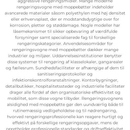
aggressive rengøringsmidler. Mange moderne
rengøringsvogne med moppebøtter indeholder
avancerede materialer såsom polyethylen med høj densitet
eller erhvervsplast, der er modstandsdygtige over for
korrosion, pletter og støddamage. Nogle modeller har
låsemekanismer til sikker opbevaring af værdifulde
forsyninger samt specialiserede fag til forskellige
rengøringskategorier. Anvendelsesområder for
rengøringsvogne med moppebøtter dækker mange
industrier og miljøer. Uddannelsesinstitutioner benytter
disse systemer til rengøring af klasselokaler, gangarealer
og fællesrum. Sundhedsfaciliteter er afhængige af dem til
sanitiseringsprotokoller og
infektionskontrolforanstaltninger. Kontorbygninger,
detailbutikker, hospitalitetssteder og industrielle faciliteter
drager alle fordel af den organisatoriske effektivitet og
mobilitet, som disse vogne tilbyder. Rengøringsvognens
alsidighed med moppebøtte gør den uundværlig både til
rutinemæssig vedligeholdelse og til nødrengøring,
hvorved rengøringsprofessionelle kan reagere hurtigt og
effektivt på forskellige rengøringsopgaver, mens de
opretholder professionelle standarder og driftseffektivitet.