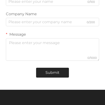
0/100
Company Name
0/200
Message
0/1000
Submit