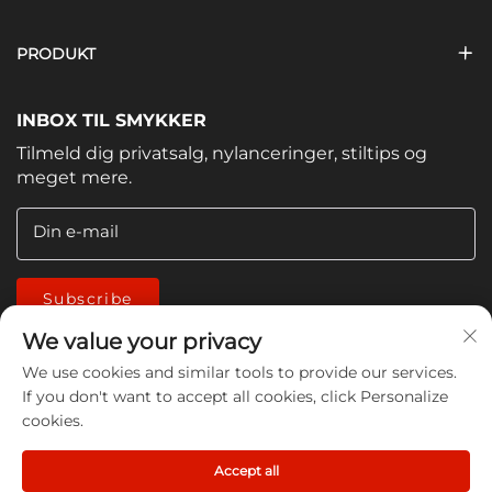
PRODUKT
INBOX TIL SMYKKER
Tilmeld dig privatsalg, nylanceringer, stiltips og
meget mere.
Din e-mail
Subscribe
We value your privacy
We use cookies and similar tools to provide our services.
If you don't want to accept all cookies, click Personalize
cookies.
Copyright © 2026 China Jiangmen Guanwen cleaning
Accept all
products Co., LTD. All rights reserved -
Privatlivspolitik