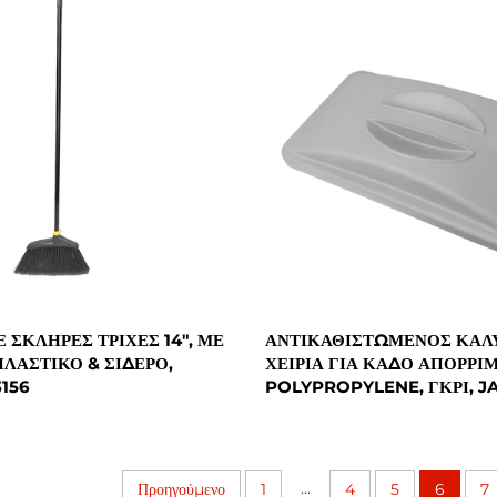
 ΣΚΛΗΡΈΣ ΤΡΊΧΕΣ 14", ΜΕ
ΑΝΤΙΚΑΘΙΣΤΏΜΕΝΟΣ ΚΆΛ
ΠΛΑΣΤΙΚΌ & ΣΊΔΕΡΟ,
ΧΕΙΡΙΆ ΓΙΑ ΚΆΔΟ ΑΠΟΡΡΙ
156
POLYPROPYLENE, ΓΚΡΙ, J
...
Προηγούμενο
1
4
5
6
7