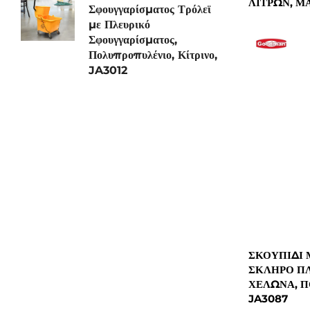
ΛΊΤΡΩΝ, ΜΑ
Σφουγγαρίσματος Τρόλεϊ
με Πλευρικό
Σφουγγαρίσματος,
Πολυπροπυλένιο, Κίτρινο,
JA3012
ΣΚΟΥΠΊΔΙ 
ΣΚΛΗΡΌ ΠΛ
ΧΕΛΏΝΑ, Π
JA3087