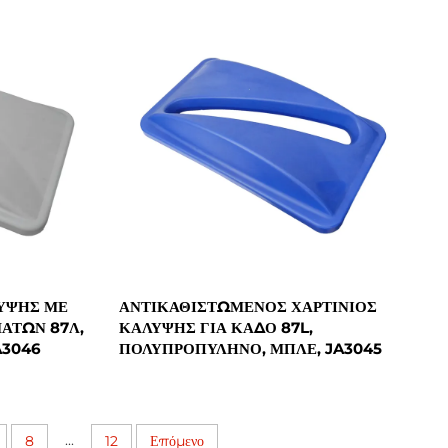
ΥΨΗΣ ΜΕ
ΑΝΤΙΚΑΘΙΣΤΏΜΕΝΟΣ ΧΑΡΤΊΝΙΟΣ
ΜΑΤΩΝ 87Λ,
ΚΆΛΥΨΗΣ ΓΙΑ ΚΆΔΟ 87L,
A3046
ΠΟΛΥΠΡΟΠΥΛΗΝΟ, ΜΠΛΕ, JA3045
...
8
12
Επόμενο