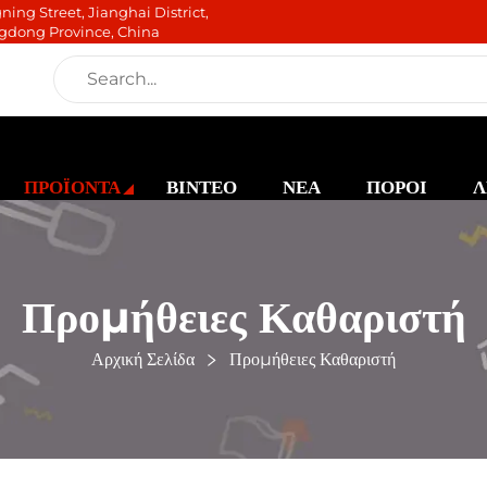
ning Street, Jianghai District,
gdong Province, China
ΠΡΟΪΟΝΤΑ
ΒΙΝΤΕΟ
ΝΕΑ
ΠΟΡΟΙ
Λ
Προμήθειες Καθαριστή
Αρχική Σελίδα
Προμήθειες Καθαριστή