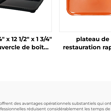
4" x 12 1/2" x 1 3/4"
plateau de
vercle de boîte
restauration ra
fermentation de
12" x 16",
pâte à pizza,
polypropylèn
ypropylène, Noir
orange, SE300
ffrent des avantages opérationnels substantiels qui ont 
rofessionnelles réduisent considérablement les temps de