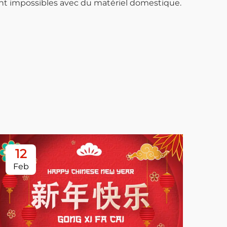
nt impossibles avec du matériel domestique.
12
1
Feb
Fe