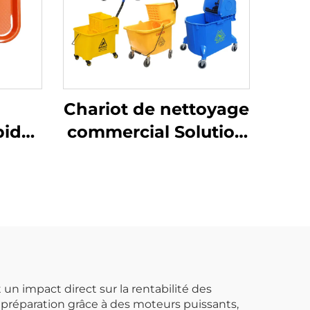
Chariot de nettoyage
pide
commercial Solution
d'hygiène de sol
e,
Seau à eau à essorer
2OG
Chariot à vadrouille
un impact direct sur la rentabilité des
 préparation grâce à des moteurs puissants,