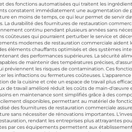
t des fonctions automatisées qui traitent les ingrédie
urants constatent immédiatement une augmentation de pr
ture en moins de temps, ce qui leur permet de servir d
us. La durabilité des fournitures de restauration commerc
ctionnement continu pendant plusieurs années sans néce
ons coûteuses qui pourraient perturber le service et décevo
pements modernes de restauration commerciale aident l
des éléments chauffants optimisés et des systèmes intel
enant des performances supérieures. La sécurité aliment
ables de maintenir des températures précises, d'assure
 préviennent les risques de contamination. Ces fonctio
iter les infractions ou fermetures coûteuses. L'apparence
ion de la cuisine et crée un espace de travail plus effic
 flux de travail amélioré réduit les coûts de main-d'œuvre 
besoins en maintenance sont simplifiés grâce à des comp
 facilement disponibles, permettant au matériel de fonc
isé des fournitures de restauration commerciale assure
ture sans nécessiter de rénovations importantes. L'inve
estauration, rendant les entreprises plus attrayantes pou
fertes par ces équipements permettent aux établissement