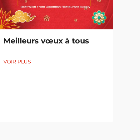
La
Meilleurs vœux à tous
in
so
VOIR PLUS
VOI