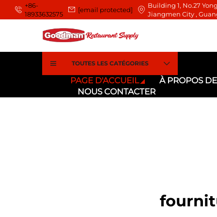
+86-
Building 1, No.27 Yong
[email protected]
18933632575
Jiangmen City , Guan
TOUTES LES CATÉGORIES
PAGE D'ACCUEIL
À PROPOS D
NOUS CONTACTER
fourni