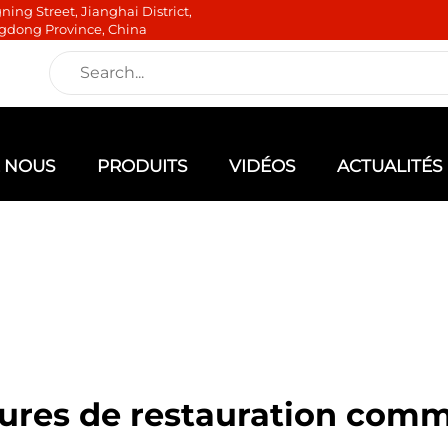
ning Street, Jianghai District,
gdong Province, China
E NOUS
PRODUITS
VIDÉOS
ACTUALITÉS
tures de restauration comm