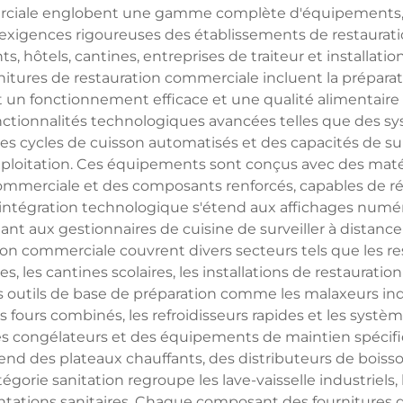
rciale englobent une gamme complète d'équipements, d'
igences rigoureuses des établissements de restauration
, hôtels, cantines, entreprises de traiteur et installation
tures de restauration commerciale incluent la préparation
t un fonctionnement efficace et une qualité alimentair
nctionnalités technologiques avancées telles que des 
es cycles de cuisson automatisés et des capacités de surv
'exploitation. Ces équipements sont conçus avec des ma
 commerciale et des composants renforcés, capables de ré
'intégration technologique s'étend aux affichages numé
ant aux gestionnaires de cuisine de surveiller à distan
tion commerciale couvrent divers secteurs tels que les r
es, les cantines scolaires, les installations de restauratio
outils de base de préparation comme les malaxeurs indust
s fours combinés, les refroidisseurs rapides et les systè
es congélateurs et des équipements de maintien spécifi
d des plateaux chauffants, des distributeurs de boisson
tégorie sanitation regroupe les lave-vaisselle industriels,
ntations sanitaires. Chaque composant des fournitures 