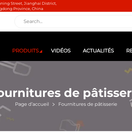
ning Street, Jianghai District,
gdong Province, China
PRODUITS
VIDÉOS
ACTUALITÉS
R
ournitures de pâtisser
Page d’accueil
Fournitures de pâtisserie