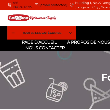
+86-
Building 1, No.27 Yong
[email protected]
18933632575
Jiangmen City , Guan
TOUTES LES CATÉGORIES
PAGE D’ACCUEIL
À PROPOS DE NOUS
NOUS CONTACTER
F