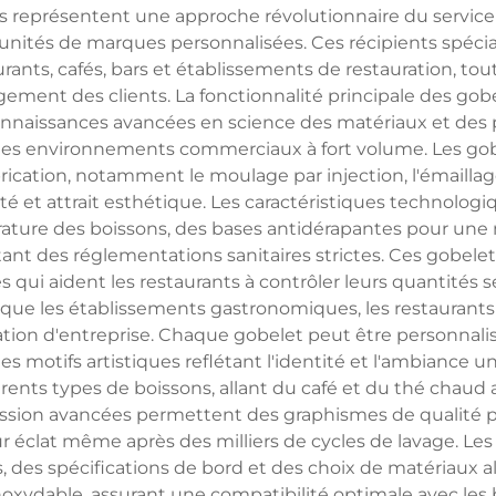
 représentent une approche révolutionnaire du service de
rtunités de marques personnalisées. Ces récipients spé
ants, cafés, bars et établissements de restauration, tou
gagement des clients. La fonctionnalité principale des go
onnaissances avancées en science des matériaux et des
s les environnements commerciaux à fort volume. Les gob
rication, notamment le moulage par injection, l'émailla
té et attrait esthétique. Les caractéristiques technologi
ture des boissons, des bases antidérapantes pour une me
ant des réglementations sanitaires strictes. Ces gobele
 qui aident les restaurants à contrôler leurs quantités ser
que les établissements gastronomiques, les restaurants trad
ration d'entreprise. Chaque gobelet peut être personnali
 motifs artistiques reflétant l'identité et l'ambiance u
rents types de boissons, allant du café et du thé chaud 
ression avancées permettent des graphismes de qualité 
 éclat même après des milliers de cycles de lavage. Les
s, des spécifications de bord et des choix de matériaux a
noxydable, assurant une compatibilité optimale avec les 