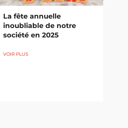
La fête annuelle
inoubliable de notre
société en 2025
Ex
d'u
VOIR PLUS
de
co
VOI