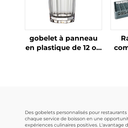
gobelet à panneau
Ra
en plastique de 12 oz,
com
polycarbonate,
ve
transparent,
cou
DR3014CL
Des gobelets personnalisés pour restaurants
chaque service de boisson en une opportunité
expériences culinaires positives. L'avantage 