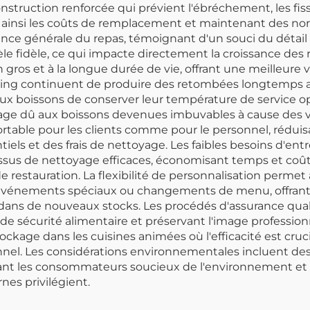
nstruction renforcée qui prévient l'ébréchement, les fis
nt ainsi les coûts de remplacement et maintenant des n
nce générale du repas, témoignant d'un souci du détail 
ntèle fidèle, ce qui impacte directement la croissance de
os et à la longue durée de vie, offrant une meilleure va
ing continuent de produire des retombées longtemps aprè
x boissons de conserver leur température de service op
pillage dû aux boissons devenues imbuvables à cause des 
rtable pour les clients comme pour le personnel, réduis
ls et des frais de nettoyage. Les faibles besoins d'entre
ssus de nettoyage efficaces, économisant temps et coû
e restauration. La flexibilité de personnalisation permet
, événements spéciaux ou changements de menu, offrant
dans de nouveaux stocks. Les procédés d'assurance qua
sécurité alimentaire et préservant l'image professionnel
ckage dans les cuisines animées où l'efficacité est cruci
nnel. Les considérations environnementales incluent des
tirant les consommateurs soucieux de l'environnement et
es privilégient.