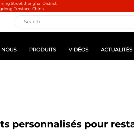
ning Street, Jianghai District,
gdong Province, China
E NOUS
PRODUITS
VIDÉOS
ACTUALITÉS
ts personnalisés pour rest