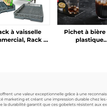
ck à vaisselle
Pichet à bière
mercial, Rack à
plastique
rre plat Rack à
transparent
verts, Couleurs
polycarbonat
sur mesure
 offrent une valeur exceptionnelle grâce à une reconna
 marketing et créant une impression durable chez les cl
de la durabilité garantit que ces gobelets résistent aux 