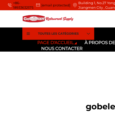
+86-
Building 1, No.27 Yong
[email protected]
18933632575
Jiangmen City , Guan
TOUTES LES CATÉGORIES
PAGE D'ACCUEIL
À PROPOS D
NOUS CONTACTER
gobele