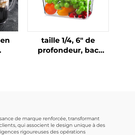
 en
taille 1/4, 6" de
profondeur, bac
,
alimentaire en
e,
plastique avec
couvercle,
polycarbonate,
transparent, FP3015
issance de marque renforcée, transformant
ients, qui associent le design unique à des
exigences rigoureuses des opérations