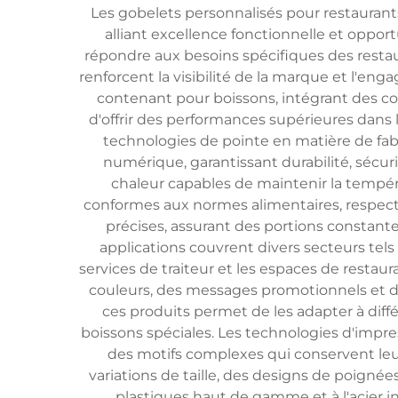
Les gobelets personnalisés pour restaurants
alliant excellence fonctionnelle et oppo
répondre aux besoins spécifiques des restaur
renforcent la visibilité de la marque et l'en
contenant pour boissons, intégrant des c
d'offrir des performances supérieures dan
technologies de pointe en matière de fab
numérique, garantissant durabilité, sécuri
chaleur capables de maintenir la tempéra
conformes aux normes alimentaires, respect
précises, assurant des portions constantes
applications couvrent divers secteurs tels 
services de traiteur et les espaces de restau
couleurs, des messages promotionnels et des
ces produits permet de les adapter à diffé
boissons spéciales. Les technologies d'imp
des motifs complexes qui conservent leur
variations de taille, des designs de poignée
plastiques haut de gamme et à l'acier i