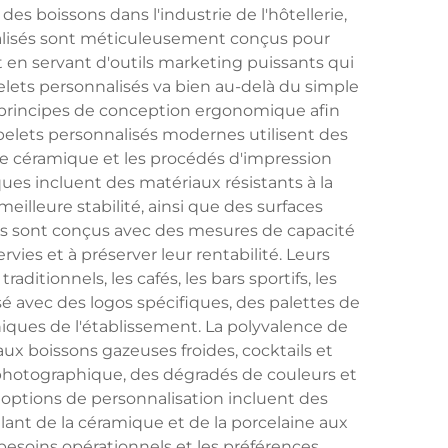
s boissons dans l'industrie de l'hôtellerie,
cialisés sont méticuleusement conçus pour
t en servant d'outils marketing puissants qui
belets personnalisés va bien au-delà du simple
 principes de conception ergonomique afin
elets personnalisés modernes utilisent des
ge céramique et les procédés d'impression
ques incluent des matériaux résistants à la
illeure stabilité, ainsi que des surfaces
ts sont conçus avec des mesures de capacité
vies et à préserver leur rentabilité. Leurs
itionnels, les cafés, les bars sportifs, les
sé avec des logos spécifiques, des palettes de
niques de l'établissement. La polyvalence de
aux boissons gazeuses froides, cocktails et
photographique, des dégradés de couleurs et
 options de personnalisation incluent des
llant de la céramique et de la porcelaine aux
besoins opérationnels et les préférences