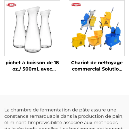
de fête en plein air de
transparent, DR3037
discothèque seau à
glace en plastique
pour vin et bière
pichet à boisson de 18
Chariot de nettoyage
oz./ 500mL avec
commercial Solution
couvercle,
d'hygiène de sol Seau
polycarbonate,
à eau à essorer
transparent
Chariot à vadrouille
La chambre de fermentation de pâte assure une
constance remarquable dans la production de pain,
éliminant l'imprévisibilité associée aux méthodes
de levée traditionnelles. Les boulangers obtiennent