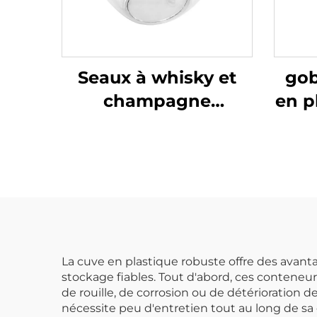
Seaux à whisky et
gob
champagne
en p
transparents pour
p
bar de fête en plein
air de discothèque
seau à glace en
plastique pour vin et
bière
La cuve en plastique robuste offre des avanta
stockage fiables. Tout d'abord, ces conteneur
de rouille, de corrosion ou de détérioration d
nécessite peu d'entretien tout au long de sa 