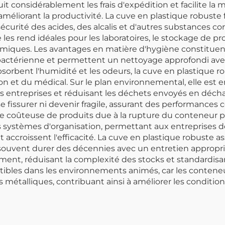
t considérablement les frais d'expédition et facilite la m
améliorant la productivité. La cuve en plastique robuste
urité des acides, des alcalis et d'autres substances cor
es rend idéales pour les laboratoires, le stockage de pr
imiques. Les avantages en matière d'hygiène constituent 
bactérienne et permettent un nettoyage approfondi ave
orbent l'humidité et les odeurs, la cuve en plastique 
ion et du médical. Sur le plan environnemental, elle est e
 des entreprises et réduisant les déchets envoyés en déch
e fissurer ni devenir fragile, assurant des performance
perte coûteuse de produits due à la rupture du conteneur
s systèmes d'organisation, permettant aux entreprises 
et accroissent l'efficacité. La cuve en plastique robuste 
 souvent durer des décennies avec un entretien appropri
ment, réduisant la complexité des stocks et standardisa
tibles dans les environnements animés, car les contene
étalliques, contribuant ainsi à améliorer les conditions 