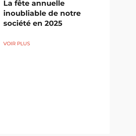
La fête annuelle
inoubliable de notre
société en 2025
Ap
un
VOIR PLUS
net
Am
l'e
l'e
po
mo
VOI