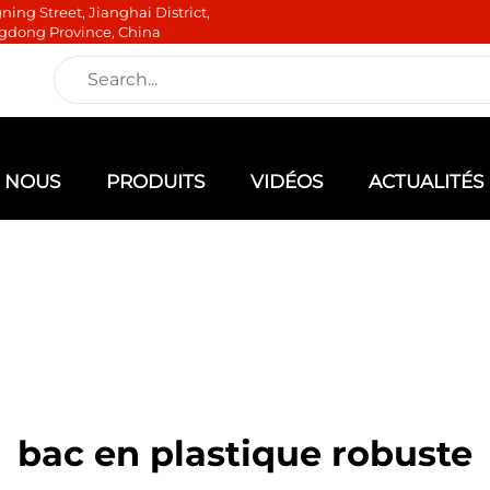
ning Street, Jianghai District,
gdong Province, China
E NOUS
PRODUITS
VIDÉOS
ACTUALITÉS
bac en plastique robuste