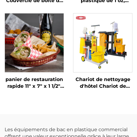
Couvercle de boîte de
plastique de 1 oz,
fermentation de pâte
polycarbonate,
à pizza, Polypropylène,
transparent, DR3037
Noir
panier de restauration
Chariot de nettoyage
rapide 11" x 7" x 1 1/2",
d'hôtel Chariot de
polypropylène, brun,
ménage avec sac
SE3018BN
jaune
Les équipements de bac en plastique commercial
offrent une valeur exceptionnelle grâce à leur large