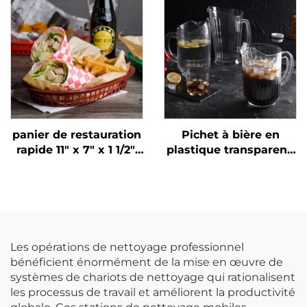
discothèque seau à
glace en plastique
pour vin et bière
panier de restauration
Pichet à bière en
rapide 11" x 7" x 1 1/2",
plastique transparent,
polypropylène, brun,
polycarbonate,
SE3018BN
Les opérations de nettoyage professionnel
bénéficient énormément de la mise en œuvre de
systèmes de chariots de nettoyage qui rationalisent
les processus de travail et améliorent la productivité