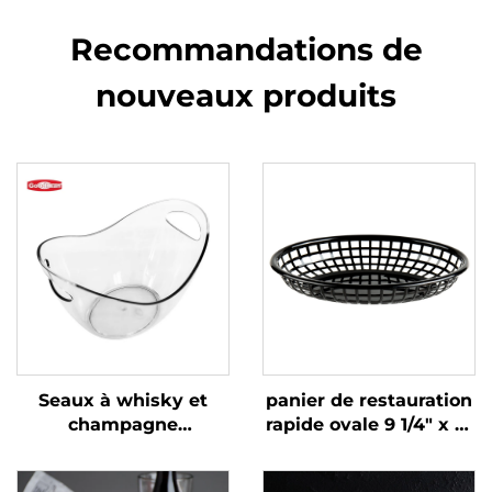
Recommandations de
nouveaux produits
Seaux à whisky et
panier de restauration
champagne
rapide ovale 9 1/4" x 6"
transparents pour bar
x 1 3/4", polypropylène,
de fête en plein air de
noir, SE3017BK