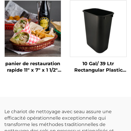
noir, SE3017BK
transparent, DR3014CL
panier de restauration
10 Gal/ 39 Ltr
rapide 11" x 7" x 1 1/2",
Rectangular Plastic
polypropylène, brun,
Trash Can
SE3018BN
Wastebasket,
Polypropylene, Noir,
JA3036
Le chariot de nettoyage avec seau assure une
efficacité opérationnelle exceptionnelle qui
transforme les méthodes traditionnelles de
nettoyage des sols en processus rationalisés et