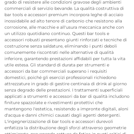
grado di resistere alle condizioni gravose degli ambienti
commerciali di servizio bevande. La qualità costruttiva di
bar tools e accessori premium incorpora leghe di acciaio
inossidabile ad alto tenore di carbonio che resistono alla
corrosione, alle macchie e all'usura meccanica anche con
un utilizzo quotidiano continuo. Questi bar tools e
accessori robusti presentano giunti rinforzati e tecniche di
costruzione senza saldature, eliminando i punti deboli
comunemente riscontrati nelle alternative di qualità
inferiore, garantendo prestazioni affidabili per tutta la vita
utile estesa. Gli standard di durata per strumenti e
accessori da bar commerciali superano i requisiti
domestici, poiché gli esercizi professionali richiedono
attrezzature in grado di gestire centinaia di drink al giorno
senza degrado delle prestazioni. I trattamenti superficiali
applicati a strumenti e accessori da bar di qualità includono
finiture spazzolate e rivestimenti protettivi che
mantengono l'estetica, resistendo a impronte digitali, aloni
d'acqua e danni chimici causati dagli agenti detergenti.
L'ingegnerizzazione di bar tools e accessori durevoli
enfatizza la distribuzione degli sforzi attraverso geometrie
ottimizzate, prevenendo rotture da fatica in punti critici di