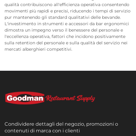
qualità contribuiscono all'efficienza operativa consentendo
movimenti più rapidi e precisi, riducendo i tempi di servizio
pur mantenendo gli standard qualitativi delle bevande.
L'investimento in strumenti e accessori da bar ergonomici
dimostra un impegno verso il benessere del personale e
l'eccellenza operativa, fattori che incidono positivamente
sulla retention del personale e sulla qualità del servizio nei
mercati alberghieri competitivi.
Condividere dettagli del negozio, promozioni o
contenuti di marca con i clienti