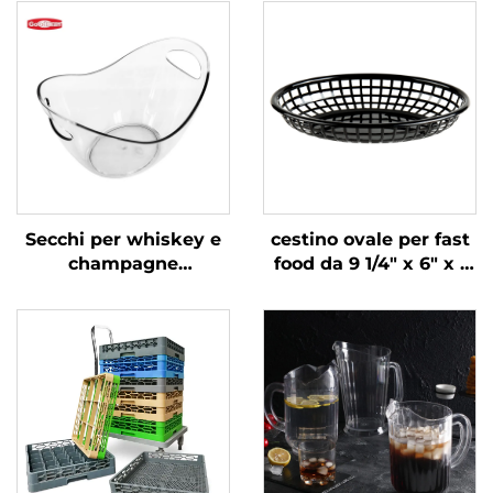
Secchi per whiskey e
cestino ovale per fast
champagne
food da 9 1/4" x 6" x 1
trasparenti per feste
3/4", polipropilene,
all'aperto in discoteca
nero, SE3017BK
secchi di ghiaccio in
plastica per vino e
birra