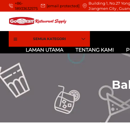
+86-
Building 1, No.27 Yong
[email protected]
18933632575
Jiangmen City , Guan
SEMUA KATEGORI
LAMAN UTAMA
TENTANG KAMI
P
Ba