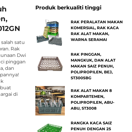
Produk berkualiti tinggi
uh
n,
RAK PERALATAN MAKAN
3012GN
KOMERSIAL, RAK KACA
RAK ALAT MAKAN,
WARNA SERAMAI
 salah satu
oran. Rak
RAK PINGGAN,
gunaan Dwi
MANGKUK, DAN ALAT
ci pinggan
MAKAN SAIZ PENUH,
a, dan
POLIPROPILEN, BEJ,
pannya!
ST3005BG
uk
ibuat
RAK ALAT MAKAN 8
argai di
KOMPARTEMEN,
POLIPROPILEN, ABU-
ABU, ST3008
RANGKA KACA SAIZ
PENUH DENGAN 25