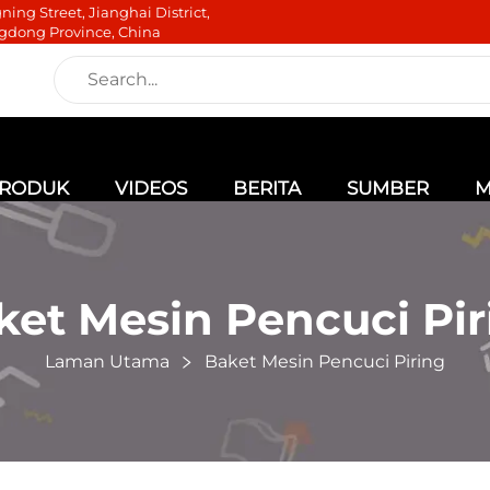
ning Street, Jianghai District,
gdong Province, China
RODUK
VIDEOS
BERITA
SUMBER
M
ket Mesin Pencuci Pir
Laman Utama
Baket Mesin Pencuci Piring