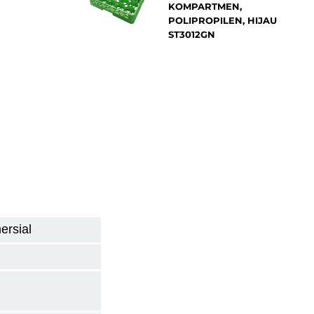
KOMPARTMEN,
POLIPROPILEN, HIJAU
ST3012GN
ersial