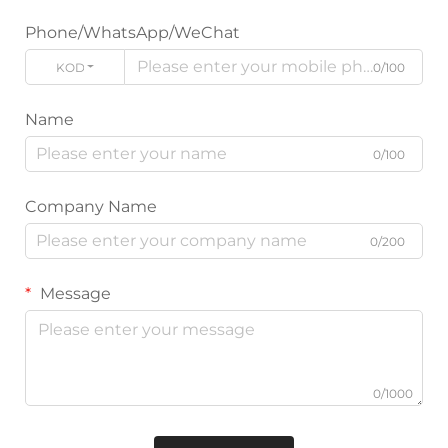
Phone/WhatsApp/WeChat
KOD
0/100
Name
0/100
Company Name
0/200
Message
0/1000