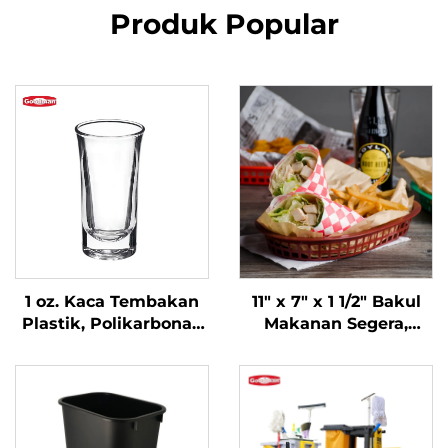
Produk Popular
1 oz. Kaca Tembakan
11" x 7" x 1 1/2" Bakul
Plastik, Polikarbonat,
Makanan Segera,
Jelas, DR3037
Polipropilena, Perang,
SE3018BN