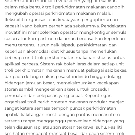
Sistem storan modular revolusioner yang ditekankan
dalam reka bentuk troli perkhidmatan makanan canggih
mengubah operasi perkhidmatan makanan melalui
fleksibiliti organisasi dan keupayaan pengoptimuman
kapasiti yang belum pernah ada sebelumnya. Pendekatan
inovatif ini membolehkan operator mengkonfigur semula
susun atur kompartmen dalaman berdasarkan keperluan
menu tertentu, turun naik isipadu perkhidmatan, dan
keperluan akomodasi diet khusus tanpa memerlukan
beberapa unit troli perkhidmatan makanan khusus untuk
aplikasi berbeza. Sistem rak boleh laras dalam setiap unit
troli perkhidmatan makanan memuat pelbagai saiz bekas,
daripada dulang makan pesakit individu hingga dulang
hidangan jamuan besar, memaksimumkan kecekapan
storan sambil mengekalkan akses untuk prosedur
pemuatan dan pelepasan yang cepat. Kepentingan
organisasi troli perkhidmatan makanan modular menjadi
sangat ketara semasa tempoh puncak perkhidmatan
apabila kakitangan mesti dengan pantas mencari item
tertentu tanpa mengganggu penyediaan hidangan yang
telah disusun rapi atau zon storan terkawal suhu. Fasiliti
kesihatan mendapat manfaat besar daripada sistem troli