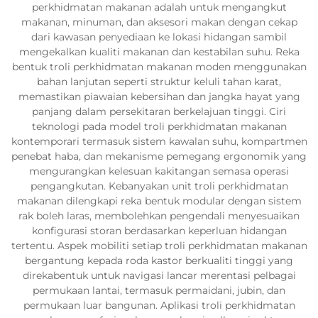
perkhidmatan makanan adalah untuk mengangkut
makanan, minuman, dan aksesori makan dengan cekap
dari kawasan penyediaan ke lokasi hidangan sambil
mengekalkan kualiti makanan dan kestabilan suhu. Reka
bentuk troli perkhidmatan makanan moden menggunakan
bahan lanjutan seperti struktur keluli tahan karat,
memastikan piawaian kebersihan dan jangka hayat yang
panjang dalam persekitaran berkelajuan tinggi. Ciri
teknologi pada model troli perkhidmatan makanan
kontemporari termasuk sistem kawalan suhu, kompartmen
penebat haba, dan mekanisme pemegang ergonomik yang
mengurangkan kelesuan kakitangan semasa operasi
pengangkutan. Kebanyakan unit troli perkhidmatan
makanan dilengkapi reka bentuk modular dengan sistem
rak boleh laras, membolehkan pengendali menyesuaikan
konfigurasi storan berdasarkan keperluan hidangan
tertentu. Aspek mobiliti setiap troli perkhidmatan makanan
bergantung kepada roda kastor berkualiti tinggi yang
direkabentuk untuk navigasi lancar merentasi pelbagai
permukaan lantai, termasuk permaidani, jubin, dan
permukaan luar bangunan. Aplikasi troli perkhidmatan