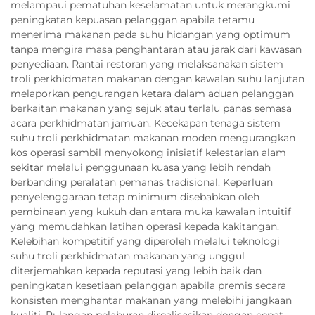
melampaui pematuhan keselamatan untuk merangkumi
peningkatan kepuasan pelanggan apabila tetamu
menerima makanan pada suhu hidangan yang optimum
tanpa mengira masa penghantaran atau jarak dari kawasan
penyediaan. Rantai restoran yang melaksanakan sistem
troli perkhidmatan makanan dengan kawalan suhu lanjutan
melaporkan pengurangan ketara dalam aduan pelanggan
berkaitan makanan yang sejuk atau terlalu panas semasa
acara perkhidmatan jamuan. Kecekapan tenaga sistem
suhu troli perkhidmatan makanan moden mengurangkan
kos operasi sambil menyokong inisiatif kelestarian alam
sekitar melalui penggunaan kuasa yang lebih rendah
berbanding peralatan pemanas tradisional. Keperluan
penyelenggaraan tetap minimum disebabkan oleh
pembinaan yang kukuh dan antara muka kawalan intuitif
yang memudahkan latihan operasi kepada kakitangan.
Kelebihan kompetitif yang diperoleh melalui teknologi
suhu troli perkhidmatan makanan yang unggul
diterjemahkan kepada reputasi yang lebih baik dan
peningkatan kesetiaan pelanggan apabila premis secara
konsisten menghantar makanan yang melebihi jangkaan
kualiti. Pulangan pelaburan direalisasikan dengan cepat