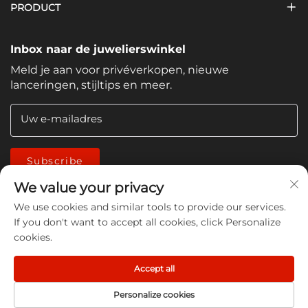
PRODUCT
Inbox naar de juwelierswinkel
Meld je aan voor privéverkopen, nieuwe
lanceringen, stijltips en meer.
Uw e-mailadres
Subscribe
We value your privacy
We use cookies and similar tools to provide our services.
If you don't want to accept all cookies, click Personalize
cookies.
Copyright © 2026 China Jiangmen Guanwen cleaning
Accept all
products Co., LTD. All rights reserved -
Privacybeleid
Personalize cookies