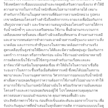
ใช้เทคนิคการเชื่อมแบบแม่นยำและกลยุทธ์เสริมความแข็งแรง ทำให้มี
ความสามารถในการรับน้ำหนักที่แทบไม่สามารถทำลายได้ เหมาะ
สำหรับการใช้งานในอุตสาหกรรมที่ต้องการความหนักหน่วง รูปทรง
เรขาคณิตของโครงสร้างคำนึงถึงหลักการกระจายแรงเพื่อป้องกันการ
เสียรูปจากความล้า และรักษาความสมบูรณ์ของโครงสร้างภายใต้การ
รับน้ำหนักซ้ำๆ และแรงเครียดขณะใช้งาน พื้นผิวผ่านกระบวนการ
เคลือบผงหลายขั้นตอน เพื่อสร้างผิวเคลือบที่ทนทาน ต้านทานสารเคมี
และสามารถทนต่อการทำความสะอาดด้วยสารเคมีรุนแรง มลภาวะสิ่ง
แวดล้อม และการกระทำที่รุนแรงในสภาพแวดล้อมการทำงานจริง
สูตรเคลือบขั้นสูงช่วยให้ยึดเกาะได้ดีและมีความยืดหยุ่นสูง ป้องกันการ
แตกร้าว การลอก หรือการกัดกร่อน แม้จะใช้งานอย่างหนักมาหลายปี
การผลิตรถเข็นใช้งานนี้ใช้สกรูเกรดสำหรับงานเรือทะเลและ
ฮาร์ดแวร์ต้านสนิมในทุกจุดต่อเชื่อม ทำให้มั่นใจในความน่าเชื่อถือ
ระยะยาวในสภาวะชื้นหรือเมื่อสัมผัสสารเคมี ซึ่งพบได้บ่อยในสถาน
พยาบาลและโรงงานอุตสาหกรรม วิศวกรรมการออกแบบรับน้ำหนักมี
ค่าเผื่อความปลอดภัยสูงกว่าความต้องการใช้งานทั่วไปอย่างมาก ทำให้
สามารถใช้งานในงานหนักได้อย่างมั่นใจ พร้อมรักษาความมั่นคงของ
โครงสร้างและความปลอดภัยของผู้ใช้ โปรโตคอลควบคุมคุณภาพ
ตรวจสอบความแม่นยำของขนาด คุณภาพของพื้นผิว และ
ประสิทธิภาพการใช้งาน ก่อนที่รถเข็นแต่ละคันจะออกจากโรงงาน เพื่อ
รับประกันคุณภาพที่สม่ำเสมอในทุกล็อตการผลิต การออกแบบแบบโมดู