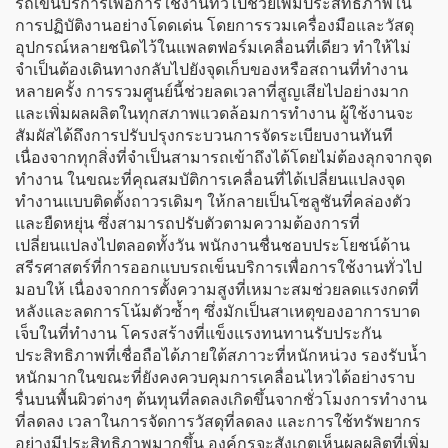
รถเข็นบริการเพื่อการใช้งานทั่วไปช่วยเพิ่มประสิทธิภาพใน
การปฏิบัติงานอย่างโดดเด่น โดยการรวมเครื่องมือและวัสดุ
อุปกรณ์หลายชนิดไว้ในแพลตฟอร์มเคลื่อนที่เดียว ทำให้ไม่
จำเป็นต้องเดินทางกลับไปยังจุดเก็บของหรือสถานที่ทำงาน
หลายครั้ง การรวมศูนย์นี้ช่วยลดเวลาที่สูญเสียไปอย่างมาก
และเพิ่มผลผลิตในทุกสภาพแวดล้อมการทำงาน ผู้ใช้งานจะ
สัมผัสได้ถึงการปรับปรุงกระบวนการจัดระเบียบงานทันที
เนื่องจากทุกสิ่งที่จำเป็นสามารถเข้าถึงได้โดยไม่ต้องลุกจากจุด
ทำงาน ในขณะที่คุณสมบัติการเคลื่อนที่ได้เปลี่ยนแปลงจุด
ทำงานแบบติดตั้งถาวรเดิมๆ ให้กลายเป็นโซลูชันที่คล่องตัว
และยืดหยุ่น ซึ่งสามารถปรับตัวตามความต้องการที่
เปลี่ยนแปลงไปตลอดทั้งวัน พนักงานชื่นชอบประโยชน์ด้าน
สรีรศาสตร์ที่การออกแบบรถเข็นบริการเพื่อการใช้งานทั่วไป
มอบให้ เนื่องจากการตั้งความสูงที่เหมาะสมช่วยลดแรงกดที่
หลังและลดการโน้มตัวซ้ำๆ ซึ่งมักเป็นสาเหตุของอาการบาด
เจ็บในที่ทำงาน โครงสร้างที่แข็งแรงทนทานรับประกัน
ประสิทธิภาพที่เชื่อถือได้ภายใต้สภาวะที่หนักหน่วง รองรับน้ำ
หนักมากในขณะที่ยังคงควบคุมการเคลื่อนไหวได้อย่างราบ
รื่นบนพื้นผิวต่างๆ ต้นทุนที่ลดลงเกิดขึ้นจากชั่วโมงการทำงาน
ที่ลดลง เวลาในการจัดการวัสดุที่ลดลง และการใช้ทรัพยากร
อย่างมีประสิทธิภาพมากขึ้น องค์กรจะสังเกตเห็นผลผลิตที่เพิ่ม