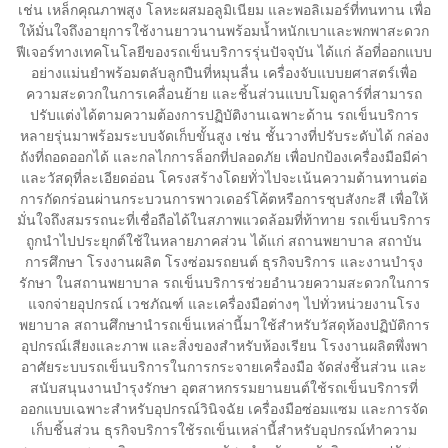
เช่น เหล็กคุณภาพสูง โลหะผสมอลูมิเนียม และพอลิเมอร์ที่ทนทาน เพื่อ
ให้มั่นใจถึงอายุการใช้งานยาวนานพร้อมน้ำหนักเบาและพกพาสะดวก
ฟีเจอร์ทางเทคโนโลยีของรถเข็นบริการรุ่นปัจจุบัน ได้แก่ ล้อที่ออกแบบ
อย่างแม่นยำพร้อมตลับลูกปืนที่หมุนลื่น เครื่องจับแบบยศาสตร์เพื่อ
ความสะดวกในการเคลื่อนย้าย และชิ้นส่วนแบบโมดูลาร์ที่สามารถ
ปรับแต่งได้ตามความต้องการปฏิบัติงานเฉพาะด้าน รถเข็นบริการ
หลายรุ่นมาพร้อมระบบจัดเก็บขั้นสูง เช่น ชั้นวางที่ปรับระดับได้ กล่อง
ถังที่ถอดออกได้ และกลไกการล็อกที่ปลอดภัย เพื่อปกป้องเครื่องมือมีค่า
และวัสดุที่ละเอียดอ่อน โครงสร้างโดยทั่วไปจะเน้นความต้านทานต่อ
การกัดกร่อนผ่านกระบวนการพาวเดอร์โค้ตหรือการชุบสังกะสี เพื่อให้
มั่นใจถึงสมรรถนะที่เชื่อถือได้ในสภาพแวดล้อมที่ท้าทาย รถเข็นบริการ
ถูกนำไปประยุกต์ใช้ในหลายภาคส่วน ได้แก่ สถานพยาบาล สถาบัน
การศึกษา โรงงานผลิต โรงซ่อมรถยนต์ ธุรกิจบริการ และงานบำรุง
รักษา ในสถานพยาบาล รถเข็นบริการช่วยอำนวยความสะดวกในการ
แจกจ่ายอุปกรณ์ เวชภัณฑ์ และเครื่องมือต่างๆ ไปทั่วหน่วยงานโรง
พยาบาล สถานศึกษานำรถเข็นเหล่านี้มาใช้สำหรับวัสดุห้องปฏิบัติการ
อุปกรณ์เสียงและภาพ และสิ่งของสำหรับห้องเรียน โรงงานผลิตพึ่งพา
อาศัยระบบรถเข็นบริการในการกระจายเครื่องมือ จัดส่งชิ้นส่วน และ
สนับสนุนงานบำรุงรักษา อุตสาหกรรมยานยนต์ใช้รถเข็นบริการที่
ออกแบบเฉพาะสำหรับอุปกรณ์วินิจฉัย เครื่องมือซ่อมแซม และการจัด
เก็บชิ้นส่วน ธุรกิจบริการใช้รถเข็นเหล่านี้สำหรับอุปกรณ์ทำความ