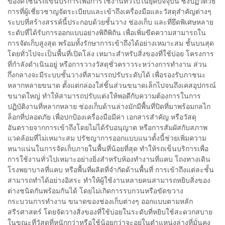
ของดีไซน์รถเข็นบริการเพื่อการใช้งานทั่วไปในยุคปัจจุบัน ซึ่งปฏิวัติวิธี
การที่ผู้เชี่ยวชาญจัดระเบียบและเข้าถึงเครื่องมือและวัสดุสำคัญต่างๆ
ระบบที่สร้างสรรค์นี้ประกอบด้วยชั้นวาง ช่องเก็บ และที่ยึดพิเศษหลาย
ระดับที่ได้รับการออกแบบอย่างพิถีพิถัน เพื่อเพิ่มขีดความสามารถใน
การจัดเก็บสูงสุด พร้อมทั้งรักษาการเข้าถึงได้อย่างเหมาะสม ชั้นบนสุด
โดยทั่วไปจะเป็นพื้นที่เปิดโล่ง เหมาะสำหรับสิ่งของที่ใช้บ่อย โครงการ
ที่กำลังดำเนินอยู่ หรือการวางวัสดุชั่วคราวระหว่างการทำงาน ส่วน
กึ่งกลางจะมีระบบชั้นวางที่สามารถปรับระดับได้ เพื่อรองรับภาชนะ
หลากหลายขนาด ตั้งแต่กล่องใส่ชิ้นส่วนขนาดเล็กไปจนถึงเคสอุปกรณ์
ขนาดใหญ่ ทำให้สามารถปรับแต่งให้พอดีกับความต้องการในการ
ปฏิบัติงานที่หลากหลาย ช่องเก็บด้านล่างมักมีพื้นที่ปิดที่มาพร้อมกลไก
ล็อกที่ปลอดภัย เพื่อปกป้องเครื่องมือมีค่า เอกสารสำคัญ หรือวัสดุ
อันตรายจากการเข้าถึงโดยไม่ได้รับอนุญาต หรือการสัมผัสกับสภาพ
แวดล้อมที่ไม่เหมาะสม ปรัชญาการออกแบบแนวตั้งนี้ช่วยเพิ่มความ
หนาแน่นในการจัดเก็บภายในพื้นที่น้อยที่สุด ทำให้รถเข็นบริการเพื่อ
การใช้งานทั่วไปเหมาะอย่างยิ่งสำหรับห้องทำงานที่แคบ โถงทางเดิน
โรงพยาบาลที่แคบ หรือพื้นที่ผลิตที่จำกัดด้านพื้นที่ การเข้าถึงแต่ละชั้น
สามารถทำได้อย่างอิสระ ทำให้ผู้ใช้งานหลายคนสามารถหยิบสิ่งของ
ต่างชนิดกันพร้อมกันได้ โดยไม่เกิดการรบกวนหรือขัดขวาง
กระบวนการทำงาน ขนาดของช่องเก็บต่างๆ ออกแบบตามหลัก
สรีรศาสตร์ โดยจัดวางสิ่งของที่ใช้บ่อยในระดับที่หยิบใช้สะดวกสบาย
ในขณะที่วัสดุที่หนักกว่าหรือใช้น้อยกว่าจะอยู่ในตำแหน่งล่างที่มั่นคง