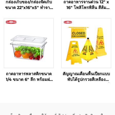
กล่องเก็บของ/กล่องจัดเก็บ
ถาดอาหารจานด่วน 12" x
ขนาด 22"x16"x5" ทำจาก
16" โพลิโพรพิลีน สีส้ม
โพลีโพรพิลีน สีดำ
SE3002OG
ถาดอาหารพลาสติกขนาด
สัญญาณเตือนพื้นเปียกแบบ
1/4 ขนาด 6" ลึก พร้อมฝา
พับได้รูปกรวยสีเหลือง
ทำจากโพลีคาร์บอเนต สีใส
สำหรับความปลอดภัยในที่
รุ่น FP3015
สาธารณะ