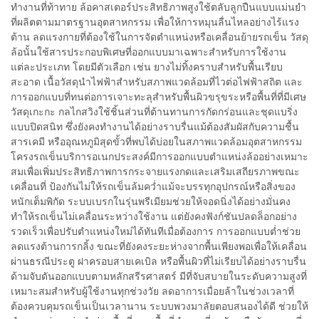
ทำงานที่ท้าทาย ล้อคาสเตอร์ประสิทธิภาพสูงใช้ตลับลูกปืนแบบแม่นยำ
ที่ผลิตตามมาตรฐานอุตสาหกรรม เพื่อให้การหมุนลื่นไหลอย่างไร้แรง
ต้าน ลดแรงกายที่ต้องใช้ในการจัดตำแหน่งหรือเคลื่อนย้ายรถเข็น วัสดุ
ล้อนั้นใช้สารประกอบพิเศษที่ออกแบบมาเฉพาะสำหรับการใช้งาน
แต่ละประเภท โดยมีตัวเลือก เช่น ยางไม่ทิ้งคราบสำหรับพื้นเรียบ
สะอาด เนื้อวัสดุนำไฟฟ้าสำหรับสภาพแวดล้อมที่ไวต่อไฟฟ้าสถิต และ
การออกแบบที่ทนต่อการเจาะทะลุสำหรับพื้นผิวขรุขระหรือพื้นที่ที่มีเศษ
วัสดุเกะกะ กลไกสวิงใช้ชิ้นส่วนที่ต้านทานการกัดกร่อนและชุดแบริ่ง
แบบปิดสนิท ซึ่งยังคงทำงานได้อย่างราบรื่นแม้ต้องสัมผัสกับความชื้น
สารเคมี หรืออุณหภูมิสุดขั้วที่พบได้บ่อยในสภาพแวดล้อมอุตสาหกรรม
โครงรถเข็นบริการอเนกประสงค์มีการออกแบบตำแหน่งล้ออย่างเหมาะ
สมเพื่อเพิ่มประสิทธิภาพการกระจายแรงกดและเสริมเสถียรภาพขณะ
เคลื่อนที่ ป้องกันไม่ให้รถเข็นล้มคว่ำแม้จะบรรทุกอุปกรณ์หรือสิ่งของ
หนักเต็มพิกัด ระบบเบรกในรุ่นพรีเมียมช่วยให้จอดนิ่งได้อย่างมั่นคง
ทำให้รถเข็นไม่เคลื่อนระหว่างใช้งาน แต่ยังคงฟังก์ชันปลดล็อกอย่าง
รวดเร็วเพื่อปรับตำแหน่งใหม่ได้ทันทีเมื่อต้องการ การออกแบบต่ำช่วย
ลดแรงต้านการกลิ้ง ขณะที่ยังคงระยะห่างจากพื้นเพียงพอเพื่อให้เคลื่อน
ผ่านธรณีประตู ฝาครอบสายเคเบิล หรือพื้นผิวที่ไม่เรียบได้อย่างราบรื่น
ด้ามจับดันออกแบบตามหลักสรีรศาสตร์ มีที่จับสบายในระดับความสูงที่
เหมาะสมสำหรับผู้ใช้งานทุกช่วงวัย ลดอาการเมื่อยล้าในช่วงเวลาที่
ต้องควบคุมรถเข็นเป็นเวลานาน ระบบพวงมาลัยตอบสนองได้ดี ช่วยให้