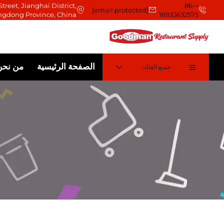
treet, Jianghai District,
+86-
[email protected]
ngdong Province, China
18933632575
الصفحة الرئيسية
من نحن
جميع الفئات