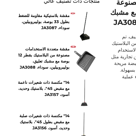
منتجات ذات تصنيف عالي
صنوعة
ر 12 بوصة مع مشبك
مقشة بلاستيكية مقاومة للضغط
بطول 33 بوصة، بوليبروبيلين،
سوداء، JA3087
يف. تم
 البلاستيك
مقشة متعددة الاستخدامات
الاستخدام
مصنوعة من البلاستيك بقطر 12
 تجارية مثل
بوصة مع مشبك تعليق،
قبضة مريحة
بوليبروبيلين، سوداء، JA3088
بسهولة.
 عملية
14" مكنسة ذات شعيرات ناعمة
مع مقبض 45"، بلاستيك وحديد،
أسود، JA3157
14" مكنسة ذات شعيرات صلبة
مع مقبض بطول 45"، بلاستيك
وحديد، أسود، JA3156