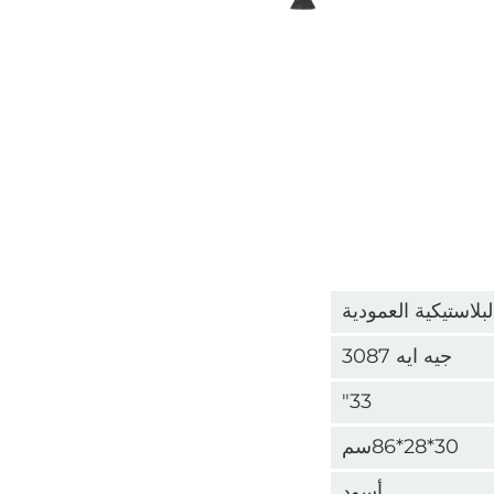
بلاستيكية العمودية
جيه ايه 3087
33"
30*28*86سم
أسود